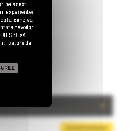
or pe acest
ii experientei
 dată când vă
aptate nevoilor
EUR SRL să
tilizatorii de
-URILE
+
DESCARCA BROSURA