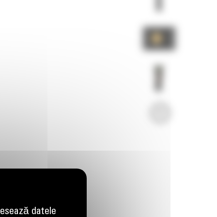
Imagini
Video
esează datele