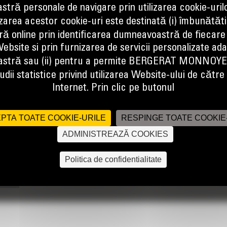
tră personale de navigare prin utilizarea cookie-uril
izarea acestor cookie-uri este destinată (i) îmbunătătir
ă online prin identificarea dumneavoastră de fiecare
ebsite si prin furnizarea de servicii personalizate ad
stră sau (ii) pentru a permite BERGERAT MONNOY
dii statistice privind utilizarea Website-ului de către u
Internet. Prin clic pe butonul
PTA TOATE COOKIE-URILE
RESPINGE TOATE COOKIE
ADMINISTREAZĂ COOKIES
Politica de confidentialitate