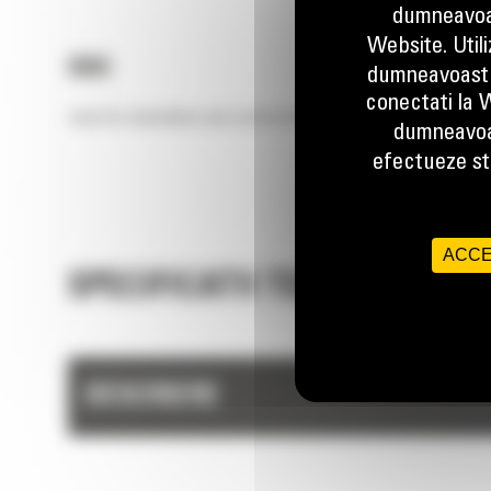
dumneavoas
Website. Util
B8S
dumneavoastr
conectati la W
Used for demolition and construction applications.
dumneavoa
efectueze stu
ACCE
SPECIFICATII TEHNICE
DESCRIERE