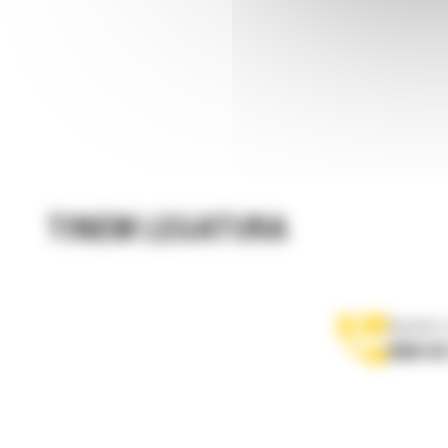
TINEM LEGATURA
Apelati-
0800 89