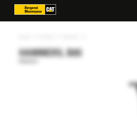
Panoul de gestionare a panourilor cookie
»
»
»
Acasa
Produse
Hammers
HAMMERS, B8S
Hammers