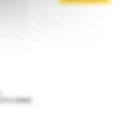
ne
ETI O CERERE