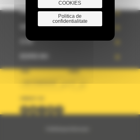
COOKIES
PRODUSE
Politica de
confidentialitate
SERVICII
STIRI
DESPRE NOI
TARA
LIMBA
BM ROMANIAN
ro
URMARITI-NE
© 2024 Bergerat-Monnoyeur