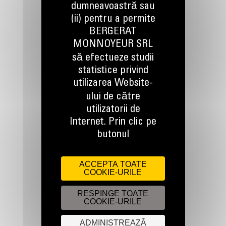
dumneavoastră sau
(ii) pentru a permite
BERGERAT
TINEM LEGATURA
MONNOYEUR SRL
să efectueze studii
statistice privind
utilizarea Website-
ului de către
Apelati-ne
utilizatorii de
0800 89 10 10
Internet. Prin clic pe
butonul
Scrieti-ne
ACCEPTA TOATE
TRIMITETI O CERERE
COOKIE-URILE
RESPINGE TOATE
COOKIE-URILE
ADMINISTREAZĂ