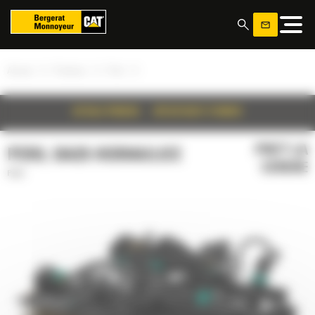
Panoul de gestionare a panourilor cookie
»
»
»
Acasa
Produse
Perii
DETALII PRODUS
SPECIFICATII TEHNICE
PRET LA
PERII, BA25 HIDRAULICE
CERERE
Perii