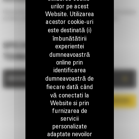
urilor pe acest
Utilizate pentru curatarea si maturarea spatiilor de parcare, a sectiilor de productie
Website. Utilizarea
din fabrici, pistelor din aeroporturi, strazilor, drumurilor private si aleilor.
acestor cookie-uri
este destinată (i)
îmbunătătirii
SPECIFICATII
experientei
dumneavoastră
TEHNICE
online prin
identificarea
+
dumneavoastră de
DESCRIERE
fiecare dată când
vă conectati la
DESCARCA BROSURA
Website si prin
furnizarea de
servicii
personalizate
adaptate nevoilor