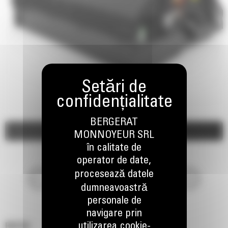
BERGERAT
Imagini
Video
MONNOYEUR SRL
în calitate de
operator de date,
procesează datele
dumneavoastră
personale de
navigare prin
utilizarea cookie-
BU118