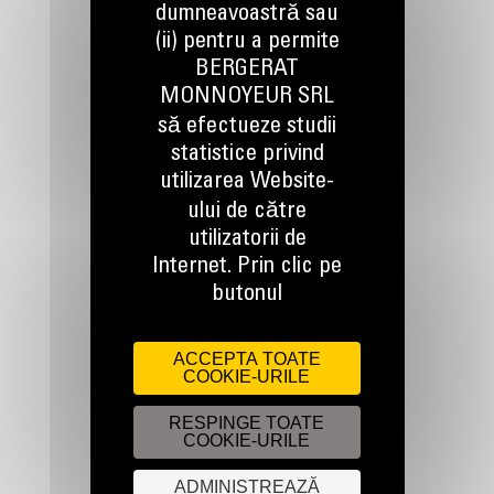
dumneavoastră sau
(ii) pentru a permite
BERGERAT
TINEM LEGATURA
MONNOYEUR SRL
să efectueze studii
statistice privind
utilizarea Website-
ului de către
Apelati-ne
utilizatorii de
0800 89 10 10
Internet. Prin clic pe
butonul
Scrieti-ne
ACCEPTA TOATE
TRIMITETI O CERERE
COOKIE-URILE
RESPINGE TOATE
COOKIE-URILE
ADMINISTREAZĂ