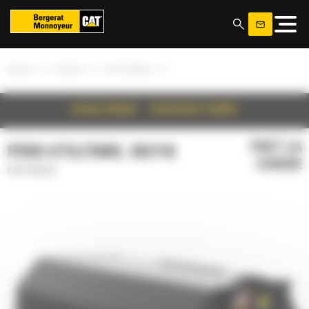
Panoul de gestionare a panourilor cookie
»
»
»
Acasa
Produse
Perii utilitare
DETALII PRODUS
SPECIFICATII TEHNICE
PRET LA
PERII UTILITARE, BU118
CERERE
Perii utilitare