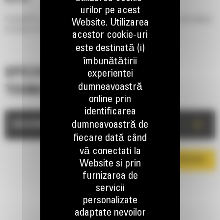
urilor pe acest
Compatibile cu miniincarcatoarele si incarcatoarele compacte Cat, periile utilitare
Website. Utilizarea
Cat matura si colecteaza in timpul deplasarii (inainte si inapoi).
acestor cookie-uri
este destinată (i)
îmbunătătirii
SPECIFICATII
experientei
dumneavoastră
TEHNICE
online prin
identificarea
+
dumneavoastră de
DESCRIERE
fiecare dată când
vă conectati la
DESCARCA BROSURA
Website si prin
furnizarea de
servicii
personalizate
adaptate nevoilor