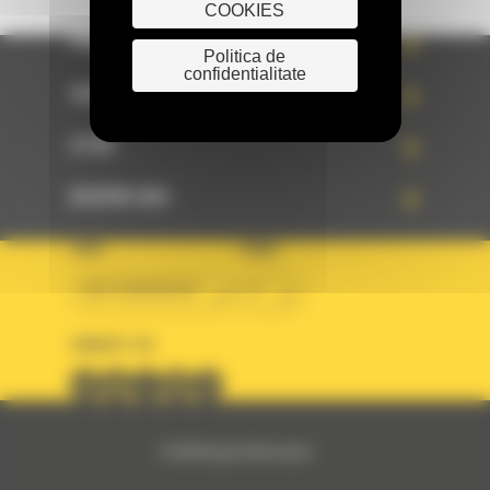
COOKIES
PRODUSE
Politica de
confidentialitate
SERVICII
STIRI
DESPRE NOI
TARA
LIMBA
BM ROMANIAN
ro
URMARITI-NE
© 2024 Bergerat-Monnoyeur