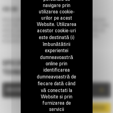
navigare prin
CW-30S
utilizarea cookie-
urilor pe acest
Utilizarea eficienta a excavatoarelor inseamna alegerea uneltei corecte pentru
Website. Utilizarea
sarcina data. Cuplorul rapid CW30 face posibila schimbarea uneltelor prin simpla
acestor cookie-uri
detasare a uneia si montarea urmatoarei unelte de lucru. Cuplorul CW30S este
disponibil pentru excavatoarele Cat de mici dimensiuni sau alte marci de
este destinată (i)
transportoare cu capacitate de 15 pana la 25 tone.
îmbunătătirii
experientei
dumneavoastră
SPECIFICATII
online prin
identificarea
TEHNICE
dumneavoastră de
fiecare dată când
+
DESCRIERE
vă conectati la
Website si prin
furnizarea de
DESCARCA BROSURA
servicii