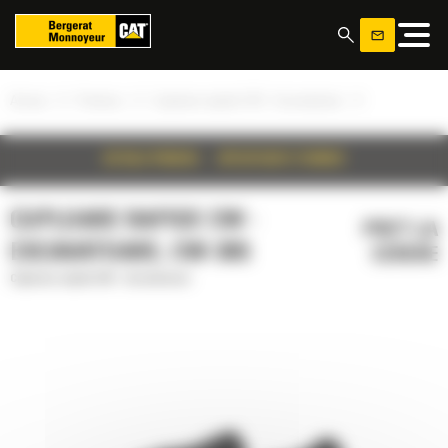
Panoul de gestionare a panourilor cookie
»
»
»
Acasa
Produse
Cuploare rapide CW - Excavatoare
DETALII PRODUS
SPECIFICATII TEHNICE
CUPLOARE RAPIDE CW -
PRET LA
EXCAVATOARE, CW-30S
CERERE
Cuploare rapide CW - Excavatoare