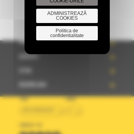
COOKIE-URILE
ADMINISTREAZĂ
COOKIES
Politica de
confidentialitate
PRODUSE
SERVICII
STIRI
DESPRE NOI
TARA
LIMBA
BM ROMANIAN
ro
URMARITI-NE