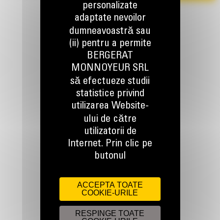
personalizate
adaptate nevoilor
dumneavoastră sau
(ii) pentru a permite
BERGERAT
MONNOYEUR SRL
să efectueze studii
TINEM LEGATURA
statistice privind
utilizarea Website-
ului de către
utilizatorii de
Internet. Prin clic pe
Apelati-ne
butonul
0800 89 10 10
ACCEPTA TOATE
COOKIE-URILE
Scrieti-ne
TRIMITETI O CERERE
RESPINGE TOATE