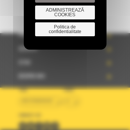
ADMINISTREAZĂ
COOKIES
Politica de
confidentialitate
PRODUSE
SERVICII
STIRI
DESPRE NOI
TARA
LIMBA
BM ROMANIAN
ro
URMARITI-NE