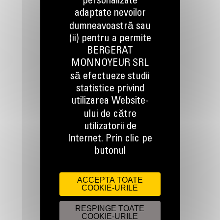
personalizate
adaptate nevoilor
dumneavoastră sau
(ii) pentru a permite
BERGERAT
MONNOYEUR SRL
TINEM LEGATURA
să efectueze studii
statistice privind
utilizarea Website-
ului de către
utilizatorii de
Internet. Prin clic pe
Apelati-ne
butonul
0800 89 10 10
ACCEPTA TOATE
COOKIE-URILE
Scrieti-ne
TRIMITETI O CERERE
RESPINGE TOATE
COOKIE-URILE