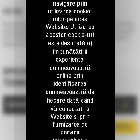
navigare prin
utilizarea cookie-
CW-55S
urilor pe acest
Using excavators effectively means using the right tool for the job. The CW-55S
Website. Utilizarea
quick coupler makes it possible to simply release one work tool and pick up the
acestor cookie-uri
next. The CW-55S coupler is available for Cat excavators or non-Cat carriers
este destinată (i)
between 35 and 65 ton.
îmbunătătirii
experientei
dumneavoastră
SPECIFICATII
online prin
TEHNICE
identificarea
dumneavoastră de
fiecare dată când
+
DESCRIERE
vă conectati la
Website si prin
furnizarea de
DESCARCA BROSURA
servicii