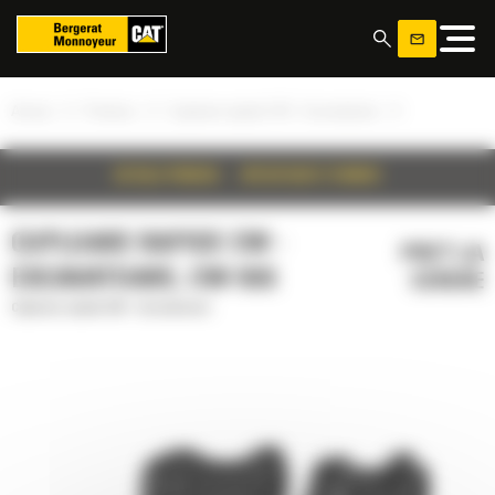
Panoul de gestionare a panourilor cookie
»
»
»
Acasa
Produse
Cuploare rapide CW - Excavatoare
DETALII PRODUS
SPECIFICATII TEHNICE
CUPLOARE RAPIDE CW -
PRET LA
EXCAVATOARE, CW-55S
CERERE
Cuploare rapide CW - Excavatoare