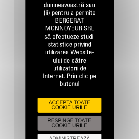
dumneavoastră sau
(ii) pentru a permite
BERGERAT
TINEM LEGATURA
MONNOYEUR SRL
să efectueze studii
statistice privind
utilizarea Website-
ului de către
utilizatorii de
Apelati-ne
0800 89 10 10
Internet. Prin clic pe
butonul
Scrieti-ne
ACCEPTA TOATE
TRIMITETI O CERERE
COOKIE-URILE
RESPINGE TOATE
COOKIE-URILE
ADMINISTREAZĂ