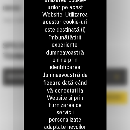
utilizarea cookie-
urilor pe acest
HM418C
Website. Utilizarea
Taiere si mulcire de inalta performanta a vegetatiei si a buruienilor.
acestor cookie-uri
este destinată (i)
îmbunătătirii
experientei
SPECIFICATII
dumneavoastră
TEHNICE
online prin
identificarea
dumneavoastră de
+
DESCRIERE
fiecare dată când
vă conectati la
Website si prin
DESCARCA BROSURA
furnizarea de
servicii
personalizate
adaptate nevoilor