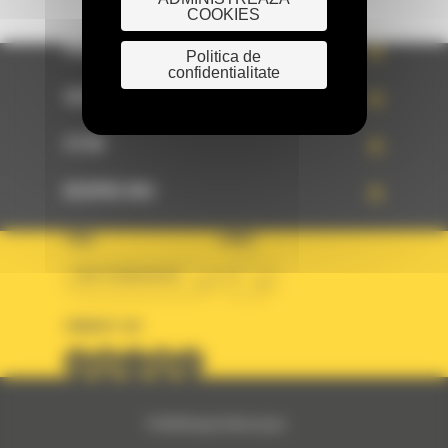
COOKIES
PRODUSE
Politica de
confidentialitate
SERVICII
STIRI
DESPRE NOI
TARA
LIMBA
BM ROMANIAN
ro
URMARITI-NE
© 2024 Bergerat-Monnoyeur