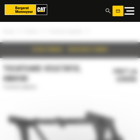
Panoul de gestionare a panourilor cookie
»
»
»
Acasa
Produse
Tocatoare vegetatie
DETALII PRODUS
SPECIFICATII TEHNICE
TOCATOARE VEGETATIE,
PRET LA
HM418C
CERERE
Tocatoare vegetatie