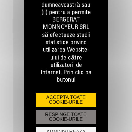
dumneavoastră sau
(ii) pentru a permite
BERGERAT
TINEM LEGATURA
MONNOYEUR SRL
să efectueze studii
statistice privind
utilizarea Website-
ului de către
utilizatorii de
Apelati-ne
0800 89 10 10
Internet. Prin clic pe
butonul
Scrieti-ne
ACCEPTA TOATE
TRIMITETI O CERERE
COOKIE-URILE
RESPINGE TOATE
COOKIE-URILE
ADMINISTREAZĂ