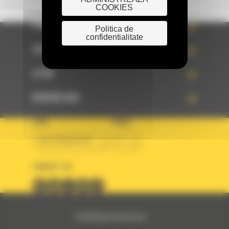
COOKIES
PRODUSE
Politica de
confidentialitate
SERVICII
STIRI
DESPRE NOI
TARA
LIMBA
BM ROMANIAN
ro
URMARITI-NE
© 2024 Bergerat-Monnoyeur