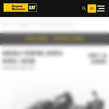
Panoul de gestionare a panourilor cookie
»
»
»
Acasa
Produse
Greble pentru spatii verzi
DETALII PRODUS
SPECIFICATII TEHNICE
GREBLE PENTRU SPATII
PRET LA
VERZI, LR15B
CERERE
Greble pentru spatii verzi