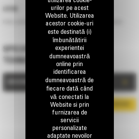
utilizarea cookie-
urilor pe acest
LR15B
Website. Utilizarea
Pentru scarificarea solului si colectarea si eliminarea usoara a reziduurilor.
acestor cookie-uri
este destinată (i)
îmbunătătirii
experientei
SPECIFICATII
dumneavoastră
TEHNICE
online prin
identificarea
dumneavoastră de
+
DESCRIERE
fiecare dată când
vă conectati la
Website si prin
DESCARCA BROSURA
furnizarea de
servicii
personalizate
adaptate nevoilor