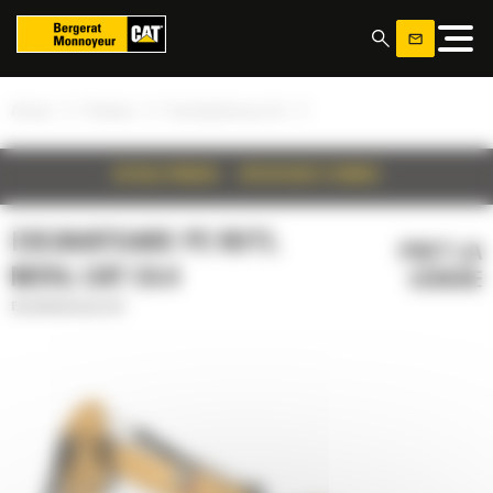
Panoul de gestionare a panourilor cookie
»
»
»
Acasa
Produse
Excavatoare pe roti
DETALII PRODUS
SPECIFICATII TEHNICE
EXCAVATOARE PE ROTI,
PRET LA
M316, CAT C4.4
CERERE
Excavatoare pe roti