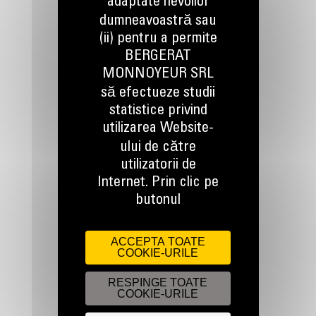
adaptate nevoilor
dumneavoastră sau
(ii) pentru a permite
BERGERAT
TINEM LEGATURA
MONNOYEUR SRL
să efectueze studii
statistice privind
utilizarea Website-
ului de către
utilizatorii de
Apelati-ne
Internet. Prin clic pe
0800 89 10 10
butonul
Scrieti-ne
ACCEPTA TOATE
COOKIE-URILE
TRIMITETI O CERERE
RESPINGE TOATE
COOKIE-URILE