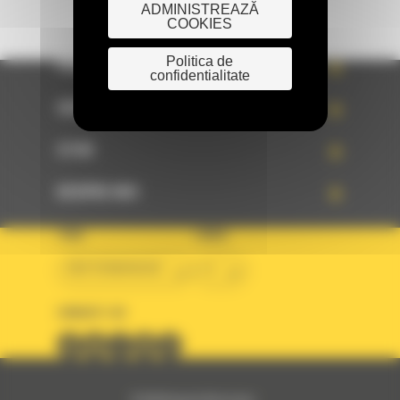
ADMINISTREAZĂ
COOKIES
Politica de
PRODUSE
confidentialitate
SERVICII
STIRI
DESPRE NOI
TARA
LIMBA
BM ROMANIAN
ro
URMARITI-NE