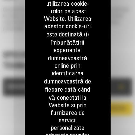
utilizarea cookie-
Excavatorul Cat® M316 oferă performanțe de top, cu până la 14% mai mult cuplu
urilor pe acest
de rotație și opțiuni tehnologice pentru a termina munca mai rapid. Costurile
Website. Utilizarea
scăzute de întreținere, economia de timp și combustibil oferă eficiență și
acestor cookie-uri
productivitate.
este destinată (i)
îmbunătătirii
experientei
SPECIFICATII
dumneavoastră
TEHNICE
online prin
identificarea
dumneavoastră de
+
DESCRIERE
fiecare dată când
vă conectati la
Website si prin
DESCARCA BROSURA
furnizarea de
servicii
personalizate