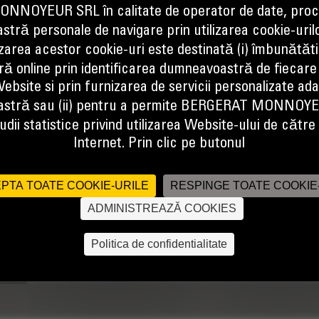
NOYEUR SRL în calitate de operator de date, proc
tră personale de navigare prin utilizarea cookie-uril
izarea acestor cookie-uri este destinată (i) îmbunătătir
ă online prin identificarea dumneavoastră de fiecare
 dumneavoastră de manipulare a materialelor. Dispunând de o cabină spa
ebsite si prin furnizarea de servicii personalizate ad
e mai lungi de întreținere și o reducere de până la 15% a consumului de c
stră sau (ii) pentru a permite BERGERAT MONNOY
are aveți nevoie pentru cele mai dificile aplicații.
dii statistice privind utilizarea Website-ului de către u
Internet. Prin clic pe butonul
PTA TOATE COOKIE-URILE
RESPINGE TOATE COOKIE
ADMINISTREAZĂ COOKIES
Politica de confidentialitate