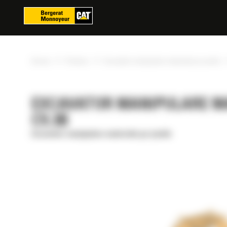
Panoul de gestionare a panourilor cookie
»
»
Acasa
Produse
Excavator manipulare materiale pe șenile
EXCAVATOR MANIPULARE MAT
C9.3B
Excavator manipulare materiale pe șenile