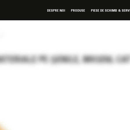
DESPRE NOI
PRODUSE
PIESE DE SCHIMB & SERV
»
ERIALE PE ȘENILE, MH3250, CA