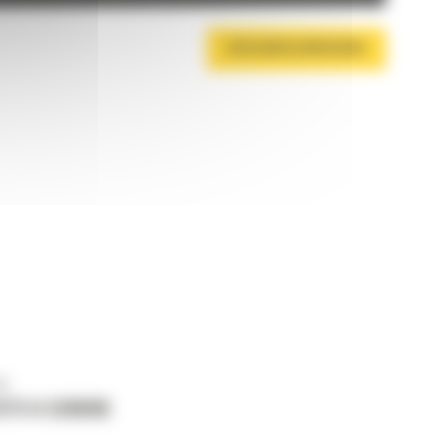
DESCARCA BROSURA
ne
ETI O CERERE