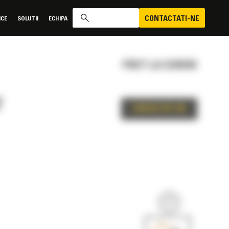
CONTACTATI-NE
ICE
SOLUTII
ECHIPA
PRET LA CERERE
T
CONTACTATI-NE