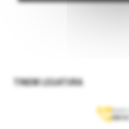
TINEM LEGATURA
Apelati-
0800 89