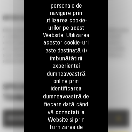
personale de
navigare prin
MP318 FALCI UNIVERSALE
utilizarea cookie-
urilor pe acest
Multiprocesoarele Cat® sunt compatibile cu multiple falci interschimbabile pentru
Website. Utilizarea
o varietate de sarcini de demolare. Puteti finaliza sarcina mai repede datorita
acestor cookie-uri
ciclurilor mai scurte. O putere superioara inseamna posibilitatea de preluare a
unor lucrari mai ample. Falcile cu montaj rapid permit instalarea uneltei potrivite
este destinată (i)
pentru sarcina executata, fara sa incetiniti ritmul de lucru. Toate construite pe o
îmbunătătirii
platforma durabila, usor de intretinut.
experientei
dumneavoastră
online prin
SPECIFICATII
identificarea
dumneavoastră de
TEHNICE
fiecare dată când
vă conectati la
+
DESCRIERE
Website si prin
furnizarea de