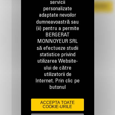
servicii
DESCARCA BROSURA
personalizate
adaptate nevoilor
dumneavoastră sau
(ii) pentru a permite
BERGERAT
MONNOYEUR SRL
să efectueze studii
statistice privind
TINEM LEGATURA
utilizarea Website-
ului de către
utilizatorii de
Internet. Prin clic pe
butonul
Apelati-ne
0800 89 10 10
ACCEPTA TOATE
COOKIE-URILE