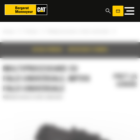
Panoul de gestionare a panourilor cookie
»
»
»
Acasa
Produse
Multiprocesoare cu falci universale
DETALII PRODUS
SPECIFICATII TEHNICE
MULTIPROCESOARE CU
PRET LA
FALCI UNIVERSALE, MP318
CERERE
FALCI UNIVERSALE
Multiprocesoare cu falci universale