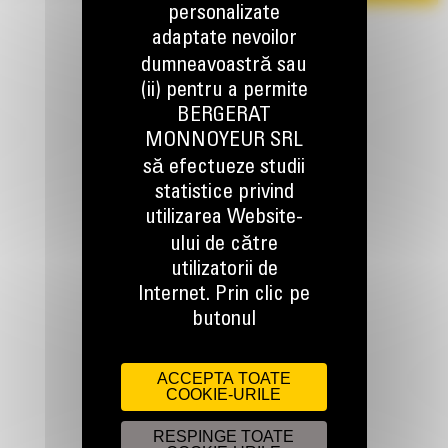
personalizate
adaptate nevoilor
dumneavoastră sau
(ii) pentru a permite
BERGERAT
MONNOYEUR SRL
să efectueze studii
TINEM LEGATURA
statistice privind
utilizarea Website-
ului de către
utilizatorii de
Internet. Prin clic pe
Apelati-ne
butonul
0800 89 10 10
ACCEPTA TOATE
COOKIE-URILE
Scrieti-ne
TRIMITETI O CERERE
RESPINGE TOATE