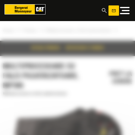
Panoul de gestionare a panourilor cookie
»
»
»
Acasa
Produse
Multiprocesoare cu falci pulverizatoare
DETALII PRODUS
SPECIFICATII TEHNICE
MULTIPROCESOARE CU
PRET LA
FALCI PULVERIZATOARE,
CERERE
MP345
Multiprocesoare cu falci pulverizatoare