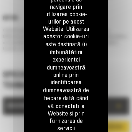
personale de
navigare prin
utilizarea cookie-
MP345
urilor pe acest
Website. Utilizarea
O forta de rupere mai mare permite executarea unor lucrari mai ample.
acestor cookie-uri
Multiprocesoarele Cat sunt compatibile cu diferite falci interschimbabile pentru o
executa multiple sarcini de demolare. Falcile cu montaj rapid sunt ideale in
este destinată (i)
lucrarile in care nu puteti incetiniti ritmul de lucru.
îmbunătătirii
experientei
dumneavoastră
SPECIFICATII
online prin
identificarea
TEHNICE
dumneavoastră de
fiecare dată când
+
DESCRIERE
vă conectati la
Website si prin
furnizarea de
DESCARCA BROSURA
servicii