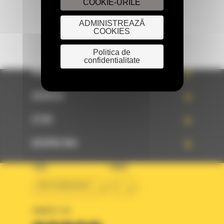
COOKIE-URILE
ADMINISTREAZĂ
COOKIES
Politica de
confidentialitate
PRODUSE
SERVICII
STIRI
DESPRE NOI
TARA
LIMBA
BM ROMANIAN
ro
URMARITI-NE