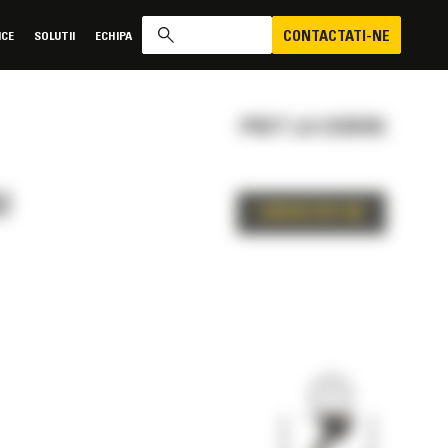
CONTACTATI-NE
ICE
SOLUTII
ECHIPA
PRET LA CERERE
U
CONTACTATI-NE