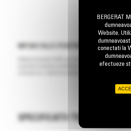
BERGERAT MON
dumneavoas
Website. Util
dumneavoastr
MP345 FALCI PENTRU DEMOLARE
conectati la W
dumneavoa
Multiprocesoarele Cat® sunt compatibile cu multiple falci inters
efectueze stu
superioara inseamna posibilitatea de preluare a unor lucrari mai 
construite pe o platforma durabila, usor de intretinut.
ACCE
SPECIFICATII TEHNICE