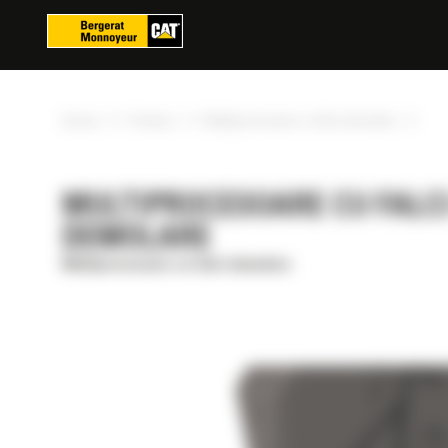
Panoul de gestionare a panourilor cookie
»
»
»
Acasa
Produse
Multiprocesoare cu falci demolare
MULTIPROCESOARE CU FALCI
DEMOLARE
Multiprocesoare cu falci demolare