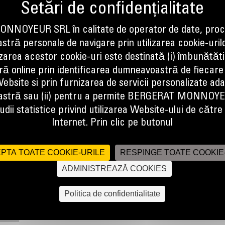
NOYEUR SRL în calitate de operator de date, proc
tră personale de navigare prin utilizarea cookie-uril
izarea acestor cookie-uri este destinată (i) îmbunătătir
ă online prin identificarea dumneavoastră de fiecare
ebsite si prin furnizarea de servicii personalizate ad
stră sau (ii) pentru a permite BERGERAT MONNOY
chimbabile pentru o varietate de sarcini de demolare. Puteti finaliza sarc
dii statistice privind utilizarea Website-ului de către u
ample. Falcile cu montaj rapid permit instalarea uneltei potrivite pentru sa
Internet. Prin clic pe butonul
PTA TOATE COOKIE-URILE
RESPINGE TOATE COOKIE
ADMINISTREAZĂ COOKIES
Politica de confidentialitate