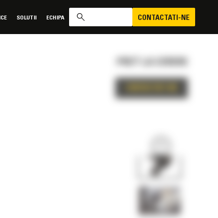
CONTACTATI-NE
ICE
SOLUTII
ECHIPA
PRET LA CERERE
CONTACTATI-NE