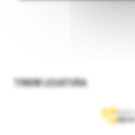
TINEM LEGATURA
Apelati-
0800 89