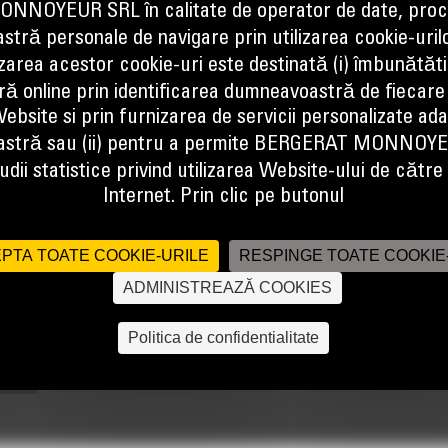
NOYEUR SRL în calitate de operator de date, proc
tră personale de navigare prin utilizarea cookie-uril
izarea acestor cookie-uri este destinată (i) îmbunătătir
ă online prin identificarea dumneavoastră de fiecare
chimbabile pentru o varietate de sarcini de demolare. Puteti finaliza sarc
ebsite si prin furnizarea de servicii personalizate ad
ample. Falcile cu montaj rapid permit instalarea uneltei potrivite pentru sa
stră sau (ii) pentru a permite BERGERAT MONNOY
dii statistice privind utilizarea Website-ului de către u
Internet. Prin clic pe butonul
PTA TOATE COOKIE-URILE
RESPINGE TOATE COOKIE
ADMINISTREAZĂ COOKIES
Politica de confidentialitate