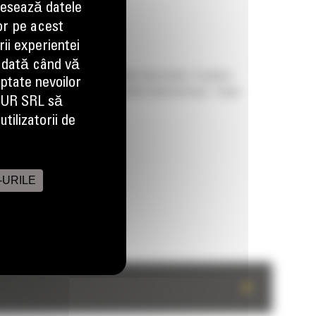
esează datele
or pe acest
ii experientei
 dată când vă
ina mai repede datorita ciclurilor mai scurte. O putere
aptate nevoilor
rcina executata, fara sa incetiniti ritmul de lucru. Toate
EUR SRL să
tilizatorii de
-URILE
+