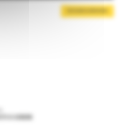
DESCARCA BROSURA
ne
ETI O CERERE