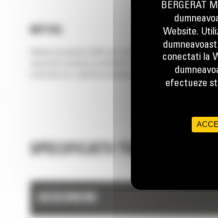
BERGERAT MON
dumneavoas
MP345
Website. Util
dumneavoastr
Multiprocesoarele Cat® sunt compatibile cu multiple falci inters
conectati la W
superioara inseamna posibilitatea de preluare a unor lucrari mai 
dumneavoa
construite pe o platforma durabila, usor de intretinut.
efectueze stu
ACCE
SPECIFICATII TEHNICE
DESCRIERE