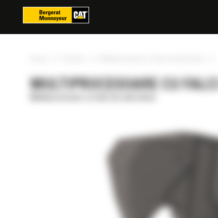
Panoul de gestionare a panourilor cookie
»
»
»
Acasa
Produse
Multiprocesoare cu falci de taiat beton
MULTIPROCESOARE CU FALCI
Multiprocesoare cu falci de taiat beton