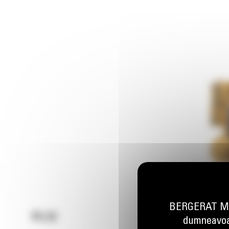
BERGERAT MON
PL72
dumneavoas