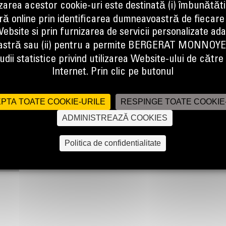
izarea acestor cookie-uri este destinată (i) îmbunătătir
te dedicate Cat, concepute pentru performanta, siguranta si accesibilita
ă online prin identificarea dumneavoastră de fiecare
reprezinta garantia ca acest echipament vital pentru lucrarile de infrastructu
ebsite si prin furnizarea de servicii personalizate ad
stră sau (ii) pentru a permite BERGERAT MONNOY
dii statistice privind utilizarea Website-ului de către u
Internet. Prin clic pe butonul
PTA TOATE COOKIE-URILE
RESPINGE TOATE COOKIE
ADMINISTREAZĂ COOKIES
Politica de confidentialitate