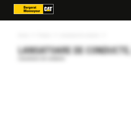
Panoul de gestionare a panourilor cookie
»
»
»
Acasa
Produse
Lansatoare de conducte
LANSATOARE DE CONDUCTE, P
Lansatoare de conducte