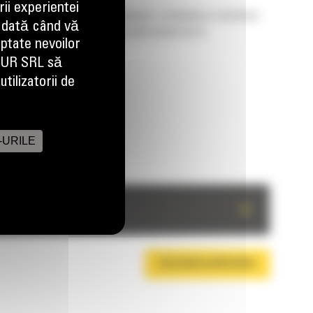
ii experientei
te. Latimea convenabila de transport, combinata cu asistenta
 dată când vă
ra este disponibil cand si unde aveti nevoie de el.
aptate nevoilor
EUR SRL să
tilizatorii de
-URILE
+
DESCARCA BROSURA