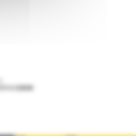
ne
ETI O CERERE