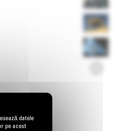
esează datele
or pe acest