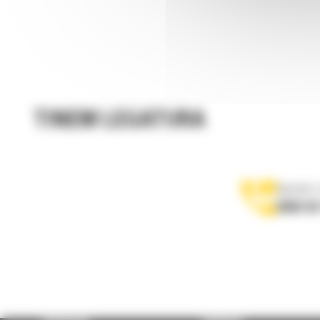
TINEM LEGATURA
Apelati-
0800 89