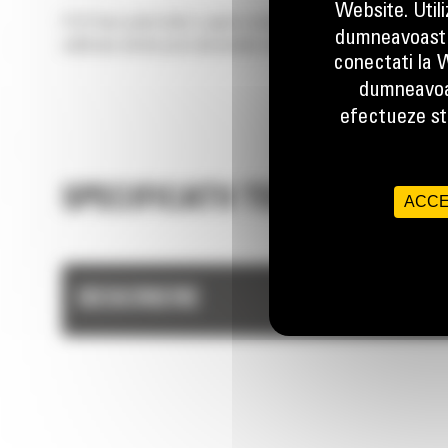
Website. Util
PL72 face parte dintr-o gama completa de lansatoare de conduc
dumneavoastr
calificata oferita prin intermediul retelei de distribuitori Cat, 
conectati la W
dumneavoa
efectueze stu
SPECIFICATII TEHNICE
ACCE
DESCRIERE