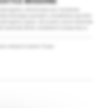
OGISTICE MODERNE
ații logistice, oferind emisii zero, funcționare
inând tehnologia avansată cu durabilitatea specifică
ații logistice ușoare, cât și pentru sarcini industriale
industriale dificile, menținând în același timp un
ru utilizare în interior. În plus: