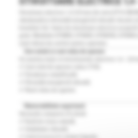
STIVUITOARE ELECTRICE 1,4
Stivuitoare electrice 1,4-2,0 tone din seria EP14-20(C)
silențioasă și eficiență energetică ridicată. Aceste 
brandului Cat. Gama de stivuitoare electrice acoperă cap
grele. Modelele GP40N3, GP45N3, GP50CN3, GP50N3 și G
nivel ridicat de confort pentru operator.
Zero emisii și cost redus de operare
Un avantaj major al stivuitoarelor electrice 1,4 – 2,0 t
✔ Cost total de operare redus (TCO);
✔ Întreținere simplificată;
✔ Eficiență energetică ridicată;
✔ Nivel redus de zgomot.
Manevrabilitate superioară
Versiunile compacte (C) oferă:
✔ Rază de virare redusă;
✔ Stabilitate ridicată;
✔ Control precis în culoare înguste.