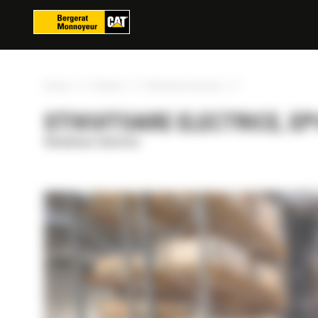
Panoul de gestionare a panourilor cookie
»
»
»
Acasa
Produse
Stivuitoare electrice
STIVUITOARE ELECTRICE, EP14
Stivuitoare electrice