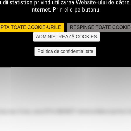
dii statistice privind utilizarea Website-ului de către u
Internet. Prin clic pe butonul
ntru:
PTA TOATE COOKIE-URILE
RESPINGE TOATE COOKIE
ADMINISTREAZĂ COOKIES
Politica de confidentialitate
tone sau 2 tone, seria EP14-20(C)N2T oferă echilibrul perfect î