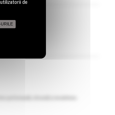
tilizatorii de
-URILE
ntre performanță, eficiență și durabilitate.