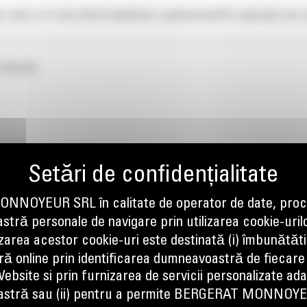
r cele cu 4 roți oferă stabilitate suplimentară în aplicații mai s
oferind:
oductivitatea și siguranța.
NOYEUR SRL în calitate de operator de date, proc
tră personale de navigare prin utilizarea cookie-uril
izarea acestor cookie-uri este destinată (i) îmbunătătir
ă online prin identificarea dumneavoastră de fiecare
ebsite si prin furnizarea de servicii personalizate ad
 reducerea oboselii operatorului.
stră sau (ii) pentru a permite BERGERAT MONNOY