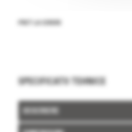
PRET LA CERERE
SPECIFICATII TEHNICE
DESCRIERE