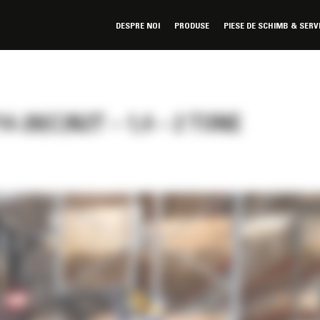
DESPRE NOI
PRODUSE
PIESE DE SCHIMB & SERV
-20(C)N2T – 1,4 – 2 TONE