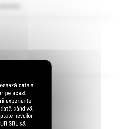
olicitante.
esează datele
or pe acest
ii experientei
 dată când vă
aptate nevoilor
EUR SRL să