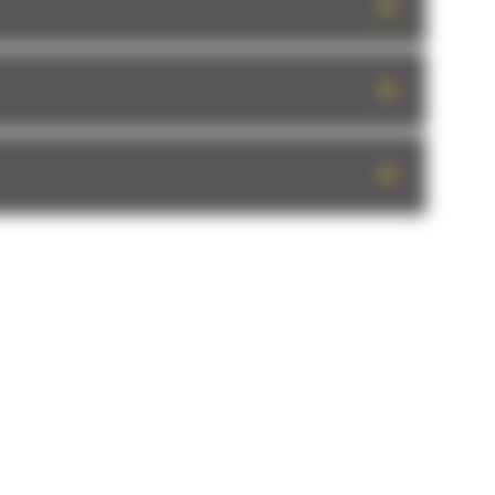
+
+
+