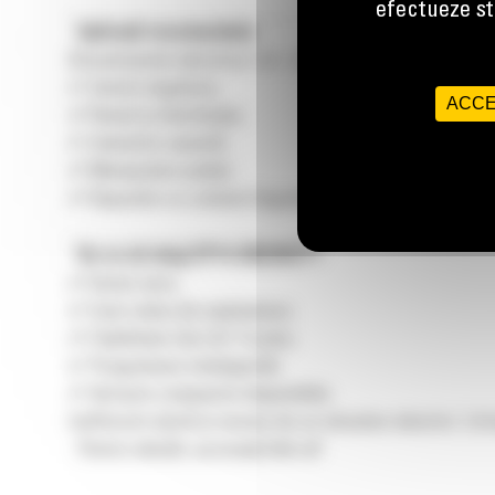
efectueze stu
Aplicații recomandate
Stivuitoarele electrice 1,4 – 2,0 tone sunt potrivite pe
✔ Centre logistice;
ACCE
✔ Retail și distribuție;
✔ Industrie ușoară;
✔ Manipulare paleți;
✔ Depozite cu culoare înguste.
De ce să alegi EP14-20(C)N2T?
✔ Emisii zero;
✔ Cost redus de exploatare;
✔ Fiabilitate Cat Lift Trucks;
✔ Programare inteligentă;
✔ Versiuni compacte disponibile.
Indiferent dacă ai nevoie de un stivuitor electric 1,4 
Pentru detalii, accesați
link-ul!