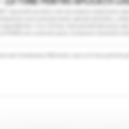
 – 2,0 TONE PENTRU APLICAȚII L
N2T reprezintă una dintre cele mai moderne soluții pentru aplic
echipamente sunt proiectate pentru aplicații solicitante, comb
acități între 1,4 și 12,0 tone, fiind potrivită atât pentru aplic
P55N3 sunt construite pentru funcționare intensivă în medii 
one este funcționarea fără emisii, ceea ce le face potrivite pent