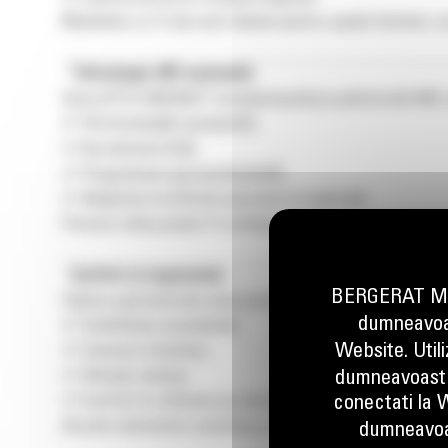
Modelele cu 3 roți sunt ideale pentru spații limitate, ia
Tehnologie 48V avansată
Seria EP14-20(C)N2T funcționează pe platformă 48V, 
✔ Performanță constantă;
✔ Accelerare lină;
✔ Programare personalizabilă;
✔ Adaptare la diferiți operatori și aplicații.
Fiecare utilaj poate fi configurat pentru a optimiza pr
Confort și ergonomie
BERGERAT MON
Cabina operatorului este proiectată pentru:
dumneavoas
✔ Vizibilitate excelentă;
Website. Util
✔ Comenzi intuitive;
✔ Vibrații reduse;
dumneavoastr
✔ Confort în utilizare pe durată lungă.
conectati la W
Aceste elemente contribuie la creșterea eficienței și
dumneavoa