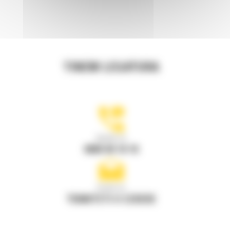
TINEM LEGATURA
Apelati-ne
0800 89 10 10
Scrieti-ne
TRIMITETI O CERERE