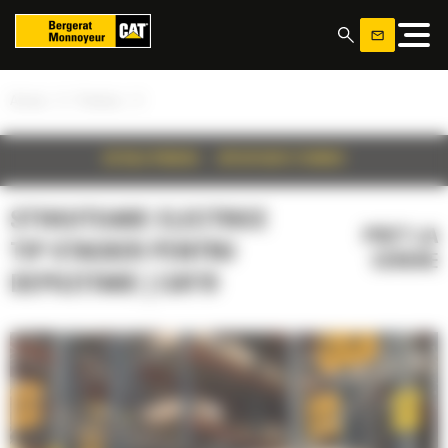
Panoul de gestionare a panourilor cookie
»
»
Acasa
Produse
DETALII PRODUS
SPECIFICATII TEHNICE
STIVUITOARE ELECTRICE
PRET LA
TIP STACKER PENTRU
CERERE
DEPOZITARE | CAT®