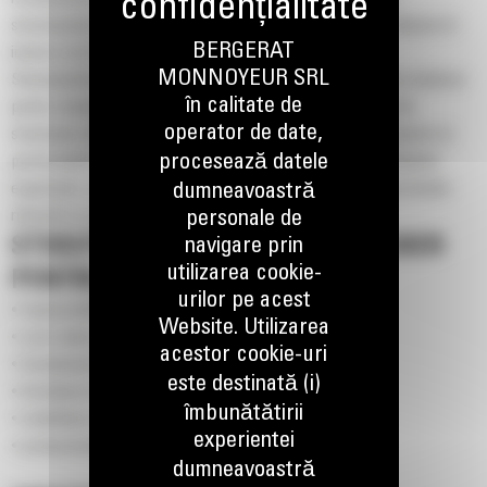
stivuitoarele electrice tip stacker să fie potrivite pentru utilizare în
BERGERAT
interior și în medii sensibile.
MONNOYEUR SRL
Stivuitoarele electrice tip stacker sunt utilizate în depozite moderne
în calitate de
pentru manipularea și ridicarea eficientă a paleților. Gama de
operator de date,
stivuitoare electrice tip stacker Cat® include modele compacte și
procesează datele
performante pentru aplicații logistice variate. Datorită designului
ergonomic, stivuitoarele electrice tip stacker oferă productivitate
dumneavoastră
ridicată și costuri reduse de operare.
personale de
STIVUITOARE ELECTRICE TIP STACKER
navigare prin
utilizarea cookie-
PENTRU DEPOZITARE
urilor pe acest
• manevrabilitate ridicată;
Website. Utilizarea
• cost redus de operare;
acestor cookie-uri
• funcționare fără emisii;
este destinată (i)
• întreținere minimă;
îmbunătătirii
• stabilitate excelentă în ridicare;
experientei
• productivitate ridicată.
dumneavoastră