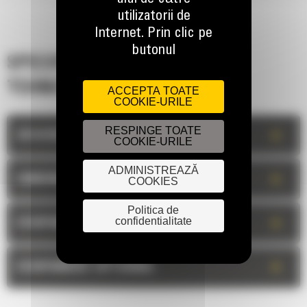
utilizatorii de
Internet. Prin clic pe
butonul
SPECIFICATII
TEHNICE
ACCEPTA TOATE
COOKIE-URILE
RESPINGE TOATE
+
DESCRIERE
COOKIE-URILE
ADMINISTREAZĂ
+
DIMENSIUNI
COOKIES
Politica de
confidentialitate
+
ECHIPAMENT STANDARD
+
ECHIPAMENT OPTIONAL