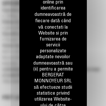
online prin
SPECIFICAȚII
identificarea
Capacitate de ridicare
dumneavoastră de
• 1.000 kg – 2.000 kg
fiecare dată când
Înălțime de ridicare
vă conectati la
• până la 5.500 mm
Website si prin
Disponibil cu configurații
furnizarea de
• Pietonal / Platformă / Stand-in
servicii
Modele disponibile
personalizate
NSP10-16N3 • NSR12-20N2 • NSV12-16N3
adaptate nevoilor
Vezi aici întreaga gamă de echipamente electrice de
dumneavoastră sau
manipulare:
https://bm-cat.com/ro/wp-
(ii) pentru a permite
content/uploads/sites/5/2026/05/cat-wepc2338-warehouse-range-
BERGERAT
a1-poster-0426.pdf
MONNOYEUR SRL
https://www.catlifttruck.com
să efectueze studii
statistice privind
PRET LA CERERE
utilizarea Website-
ului de către