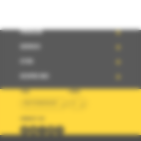
PRODUSE
SERVICII
STIRI
DESPRE NOI
TARA
LIMBA
BM ROMANIAN
ro
URMARITI-NE