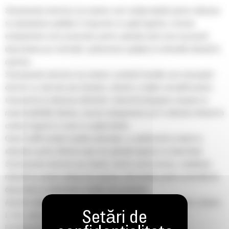
Stivuitoarele electrice tip stacker sunt soluția ideală pentru ridicarea
și manipularea paleților în depozite și spații logistice. Aceste
echipamente sunt proiectate pentru aplicații unde este necesară
depozitarea pe verticală, optimizarea spațiului și eficiență ridicată în
operare.
Stivuitoarele electrice tip stacker combină funcțiile unui transpalet
electric cu cele ale unui stivuitor, oferind o soluție versatilă pentru
transportul și ridicarea mărfurilor. Datorită designului compact și
manevrabilității ridicate, aceste echipamente pot fi utilizate eficient în
culoare înguste și zone cu spațiu limitat.
Gama Cat® include modele pietonale, cu platformă și stand-in,
adaptate pentru diferite tipuri de aplicații logistice și industriale.
Stivuitoarele electrice tip stacker oferă control precis, stabilitate
ridicată și costuri reduse de operare, fiind ideale pentru activități de
depozitare și alimentare a liniilor de producție.
Aceste echipamente sunt disponibile cu baterii performante, inclusiv
Li-Ion, care permit încărcare rapidă și autonomie extinsă.
Funcționarea fără emisii și nivelul redus de zgomot fac ca