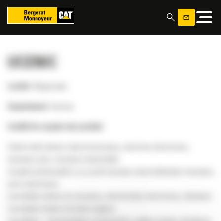
Panoul de gestionare a panourilor cookie
UCENIC
Locatie
: Mogosoaia
Departament
: Service
Conditii de ocupare ale postului:
Studii medii tehnice (electromecanica, electrica/ electronica,
mecanica auto, mecanica industrială);
Scoală profesională cu un profil mecanic/ electrohidraulic/ mecanica
auto/ electronica
Cunoștințe minime de mecanica, electricitate/ electronica, hidraulica
Cunoștințe minime de limba engleza