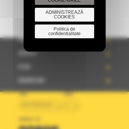
COOKIE-URILE
ADMINISTREAZĂ
COOKIES
Politica de
confidentialitate
PRODUSE
SERVICII
STIRI
DESPRE NOI
TARA
LIMBA
BM ROMANIAN
ro
URMARITI-NE