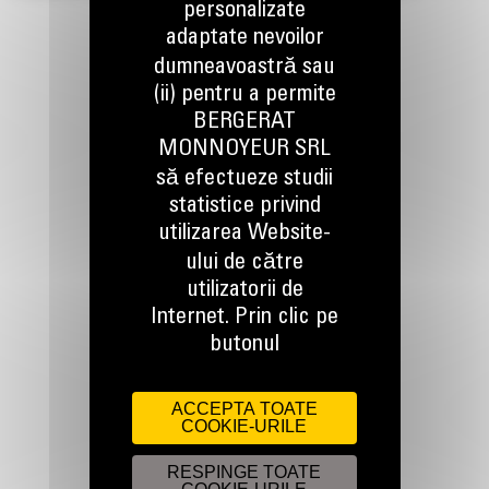
personalizate
adaptate nevoilor
dumneavoastră sau
(ii) pentru a permite
BERGERAT
MONNOYEUR SRL
să efectueze studii
TINEM LEGATURA
statistice privind
utilizarea Website-
ului de către
utilizatorii de
Internet. Prin clic pe
Apelati-ne
butonul
0800 89 10 10
ACCEPTA TOATE
COOKIE-URILE
Scrieti-ne
TRIMITETI O CERERE
RESPINGE TOATE