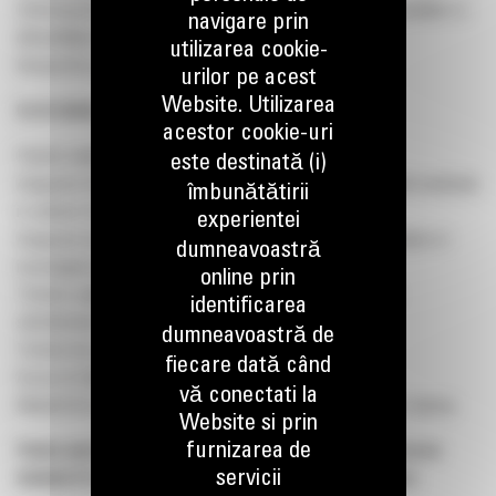
Informează superiorul ierarhic cu privire la evoluția intervențiilor si
navigare prin
dificultățile întâmpinate în executarea lucrărilor;
utilizarea cookie-
Respectă cu strictețe regulile de protecția muncii
urilor pe acest
Website. Utilizarea
Ce iti oferim:
acestor cookie-uri
Pachet salarial motivant, bonusuri de performanță.
este destinată (i)
Asigurare de viață cu clauză de decontare a unor cheltuieli medicale
îmbunătătirii
in valoare de 1000 lei pe an;
experientei
Asigurare de sănătate care include gratuit consultatii, analize si
dumneavoastră
investigatii amanuntite;
online prin
Tichete cadou pentru copii cu ocazia zilei de 1 Iunie si a
identificarea
sărbătorilor de iarnă;
dumneavoastră de
Tichete de masă în valoare de 30 RON/ zi lucratoare;
fiecare dată când
Acces la biblioteca on- line Bookster.
vă conectati la
Mașină de serviciu – pentru activitatea de teren, telefon, laptop
Website si prin
furnizarea de
Pentru mai multe informatii despre acest post, va rugam sa ne
servicii
trimiteti CV-ul dumneavoastra la adresa:
recrutare@b-m.ro