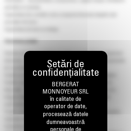
Asamblare – dezasamblare componente, reglaje simple, întreținere
periodica si curenta;
Capacitatea de a urmări si de a respecta întocmai etapele unei
proceduri de lucru;
Capacitatea de lucru in echipa;
Descrierea jobului
Executa sarcinile încredințate de către responsabilul de superiorul
desemnat, aplicând regulile privind timpii operaționali si consemnele
de securitate
Învață sa utilizeze dispozitive de verificare, măsurare, reglare;
Învață si apoi utilizează documentația tehnica uzuala pusa la
BERGERAT
dispoziție – micro fise, manuale, documentație electronica etc.;
MONNOYEUR SRL
Asigura menținerea in buna stare a sculelor si dispozitivelor
în calitate de
verificatoare precum si curățenia la locul de munca;
operator de date,
Învață sa întocmească lista de piese de schimb necesare pentru
procesează datele
reparația încredințată;
dumneavoastră
Completează la finalul zilei ordinul de misiune;
personale de