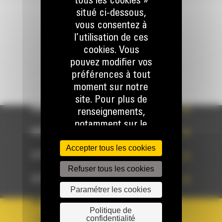
tous les cookies »
situé ci-dessous,
Écrivez-nous
vous consentez à
ENVOYER LA DEMANDE
l’utilisation de ces
cookies. Vous
pouvez modifier vos
préférences à tout
moment sur notre
site. Pour plus de
WHAT’S NEW?
renseignements,
notamment sur le
NOS RÉFÉRENCES
paramétrage de ces
Accepter tous les cookies
cookies, veuillez
VOTRE CHOIX
consulter notre
Refuser tous les cookies
Politique sur les
ACCÈS RAPIDES
cookies accessible
Paramétrer les cookies
ci-dessous.
PAYS
LANGUE
Politique de
confidentialité
BM BELGIUM
fr