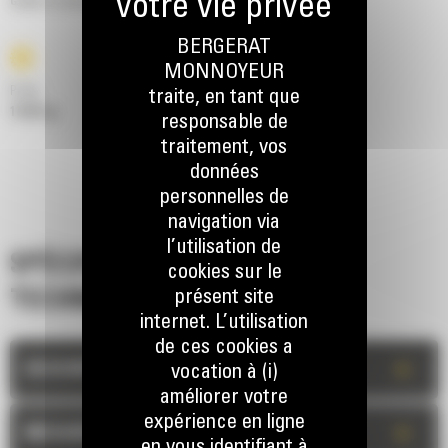
Godet à roche pour forte abrasion
BERGERAT
MONNOYEUR
Poids
traite, en tant que
11927 kg
responsable de
traitement, vos
données
personnelles de
navigation via
l’utilisation de
SPÉCIFICATIONS
cookies sur le
présent site
TECHNIQUES
internet. L’utilisation
de ces cookies a
+
DESCRIPTION
vocation à (i)
améliorer votre
expérience en ligne
+
MESURES