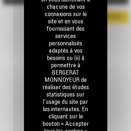
en vous identifiant à
chacune de vos
connexions sur le
TÉLÉCHARGER LA BROCHURE
site et en vous
fournissant des
services
personnalisés
adaptés à vos
besoins ou (ii) à
permettre à
RESTONS EN CONTACT
BERGERAT
MONNOYEUR de
réaliser des études
statistiques sur
l’usage du site par
les internautes. En
Appelez-nous
cliquant sur le
078 157 767
bouton « Accepter