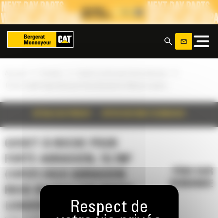
Panneau de gestion des cookies
x
»
»
»
Accueil
Produits
Godet à roche pour forte abrasion
10.7m³ (14yd³) High Abrasion Rock Bucket for Wheel Loaders
DÉTAILS DU PRODUIT
SPÉCIFICATIONS TECHNIQUES
GODET À ROCHE POUR
FORTE ABRASION, 10.7M³
PRIX SUR
(14YD³) HIGH ABRASION
DEMANDE
ROCK BUCKET FOR WHEEL
LOADERS