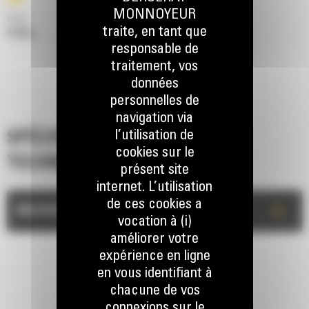
MONNOYEUR
Poids
traite, en tant que
3198 kg
responsable de
traitement, vos
données
personnelles de
navigation via
l’utilisation de
SPÉCIFICATIONS
cookies sur le
TECHNIQUES
présent site
internet. L’utilisation
de ces cookies a
+
MESURES
vocation à (i)
améliorer votre
expérience en ligne
en vous identifiant à
chacune de vos
connexions sur le