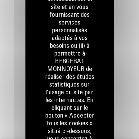
site et en vous
RESTONS EN CONTACT
fournissant des
services
personnalisés
adaptés à vos
besoins ou (ii) à
permettre à
Appelez-nous
BERGERAT
078 157 767
MONNOYEUR de
réaliser des études
statistiques sur
Écrivez-nous
l’usage du site par
ENVOYER LA DEMANDE
les internautes. En
cliquant sur le
bouton « Accepter
tous les cookies »
situé ci-dessous,