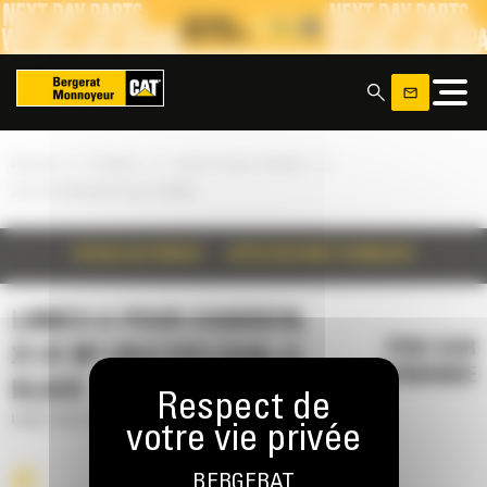
Panneau de gestion des cookies
x
»
»
»
Accueil
Produits
Lames U pour charbon
21.41 m³ (28.0 yd³) Coal U-Blade
DÉTAILS DU PRODUIT
SPÉCIFICATIONS TECHNIQUES
LAMES U POUR CHARBON,
PRIX SUR
21.41 M³ (28.0 YD³) COAL U-
DEMANDE
BLADE
Lames U pour charbon
BERGERAT