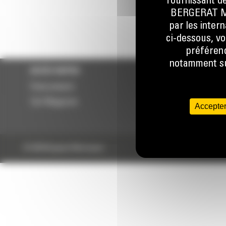
fournissant de
BERGERAT MON
par les inter
ci-dessous, vo
préférenc
notamment sur
ACCÈS RAPIDE
ACCÈS RAPIDE
Financement
Services
Cat Magazine
RSE
Accepter
Contact
© 2024 Bergerat-Monnoyeur