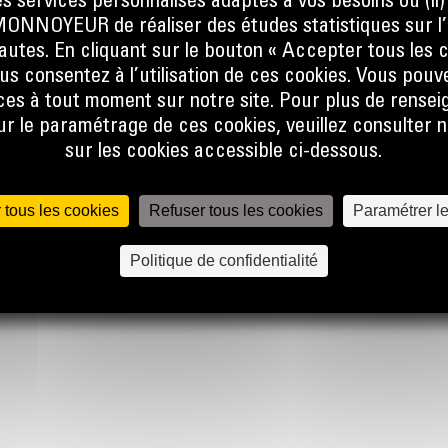
s services personnalisés adaptés à vos besoins ou (ii
NOYEUR de réaliser des études statistiques sur l’
nautes. En cliquant sur le bouton « Accepter tous les c
us consentez à l’utilisation de ces cookies. Vous pouv
es à tout moment sur notre site. Pour plus de rense
 le paramétrage de ces cookies, veuillez consulter n
ACCÈS RAPIDE
ACCÈS RAPIDE
sur les cookies accessible ci-dessous.
Calculator
Financement
BMA Academy
Cat Magazine
 tous les cookies
Refuser tous les cookies
Paramétrer l
Politique de confidentialité
Politique des cookies