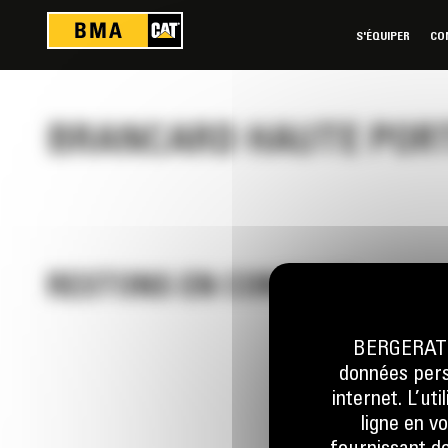
Panneau de gestion des cookies
S'ÉQUIPER
CO
BRANCARD HAUTE PORT
RESTONS EN CONTACT
BERGERAT M
données perso
Appelez-
internet. L’ut
0770 555
ligne en v