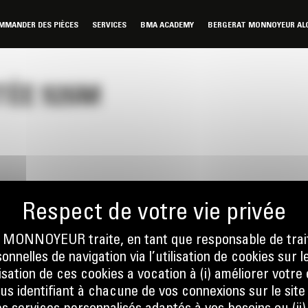
MMANDER DES PIÈCES
SERVICES
BMA ACADEMY
BERGERAT MONNOYEUR ALG
ÉE 926M
ONNOYEUR traite, en tant que responsable de trai
nnelles de navigation via l’utilisation de cookies sur l
nous
Écrivez-no
ilisation de ces cookies a vocation à (i) améliorer votr
 556
ENVOYER
ous identifiant à chacune de vos connexions sur le site