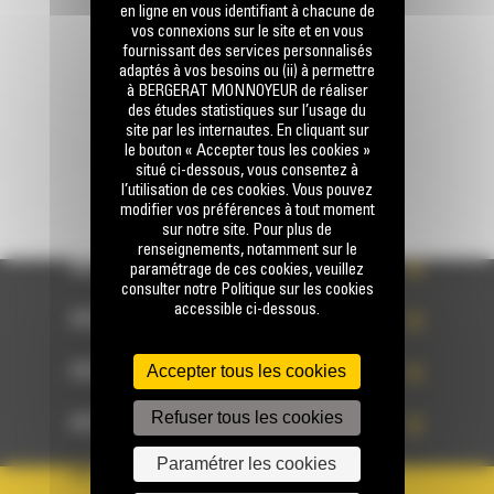
en ligne en vous identifiant à chacune de
vos connexions sur le site et en vous
fournissant des services personnalisés
Écrivez-nous
adaptés à vos besoins ou (ii) à permettre
ENVOYER LA DEMANDE
à BERGERAT MONNOYEUR de réaliser
des études statistiques sur l’usage du
site par les internautes. En cliquant sur
le bouton « Accepter tous les cookies »
situé ci-dessous, vous consentez à
l’utilisation de ces cookies. Vous pouvez
modifier vos préférences à tout moment
sur notre site. Pour plus de
renseignements, notamment sur le
ACCÈS RAPIDE
paramétrage de ces cookies, veuillez
consulter notre Politique sur les cookies
accessible ci-dessous.
ACCÈS RAPIDE
Accepter tous les cookies
ACCÈS RAPIDE
Refuser tous les cookies
ACCÈS RAPIDE
Paramétrer les cookies
PAYS
LANGUE