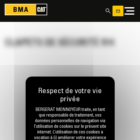
Panneau de gestion des cookies
CLAPETS DE SÉCURITÉ 914
RESTONS EN CONTACT
BERGERAT MONNOYEUR traite, en tant
que responsable de traitement, vos
données personnelles de navigation via
l’utilisation de cookies sur le présent site
Appelez-nous
internet. L’utilisation de ces cookies a
0770 555 556
vocation à (i) améliorer votre expérience