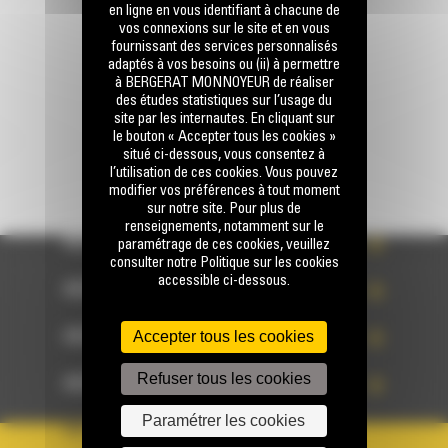
en ligne en vous identifiant à chacune de
vos connexions sur le site et en vous
fournissant des services personnalisés
Écrivez-nous
adaptés à vos besoins ou (ii) à permettre
ENVOYER LA DEMANDE
à BERGERAT MONNOYEUR de réaliser
des études statistiques sur l’usage du
site par les internautes. En cliquant sur
le bouton « Accepter tous les cookies »
situé ci-dessous, vous consentez à
l’utilisation de ces cookies. Vous pouvez
modifier vos préférences à tout moment
sur notre site. Pour plus de
renseignements, notamment sur le
ACCÈS RAPIDE
paramétrage de ces cookies, veuillez
consulter notre Politique sur les cookies
accessible ci-dessous.
ACCÈS RAPIDE
Accepter tous les cookies
ACCÈS RAPIDE
Refuser tous les cookies
ACCÈS RAPIDE
Paramétrer les cookies
PAYS
LANGUE