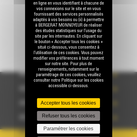
en ligne en vous identifiant à chacune de
vos connexions sur le site et en vous
fournissant des services personnalisés
Écrivez-nous
adaptés à vos besoins ou (ii) à permettre
ENVOYER LA DEMANDE
à BERGERAT MONNOYEUR de réaliser
des études statistiques sur l’usage du
site par les internautes. En cliquant sur
le bouton « Accepter tous les cookies »
situé ci-dessous, vous consentez à
l’utilisation de ces cookies. Vous pouvez
modifier vos préférences à tout moment
sur notre site. Pour plus de
renseignements, notamment sur le
ACCÈS RAPIDE
paramétrage de ces cookies, veuillez
consulter notre Politique sur les cookies
accessible ci-dessous.
ACCÈS RAPIDE
Accepter tous les cookies
ACCÈS RAPIDE
Refuser tous les cookies
ACCÈS RAPIDE
Paramétrer les cookies
PAYS
LANGUE