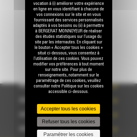
Appelez-nous
vocation à (i) améliorer votre expérience
0770 555 556
en ligne en vous identifiant à chacune de
vos connexions sur le site et en vous
fournissant des services personnalisés
adaptés à vos besoins ou (ii) à permettre
Écrivez-nous
à BERGERAT MONNOYEUR de réaliser
ENVOYER LA DEMANDE
des études statistiques sur l’usage du
site par les internautes. En cliquant sur
le bouton « Accepter tous les cookies »
situé ci-dessous, vous consentez à
l’utilisation de ces cookies. Vous pouvez
modifier vos préférences à tout moment
sur notre site. Pour plus de
renseignements, notamment sur le
paramétrage de ces cookies, veuillez
ACCÈS RAPIDE
consulter notre Politique sur les cookies
accessible ci-dessous.
ACCÈS RAPIDE
Accepter tous les cookies
ACCÈS RAPIDE
Refuser tous les cookies
ACCÈS RAPIDE
Paramétrer les cookies