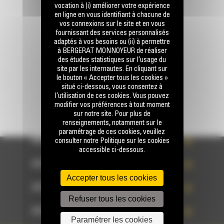
Appelez-nous
vocation à (i) améliorer votre expérience
0770 555 556
en ligne en vous identifiant à chacune de
vos connexions sur le site et en vous
fournissant des services personnalisés
adaptés à vos besoins ou (ii) à permettre
Écrivez-nous
à BERGERAT MONNOYEUR de réaliser
ENVOYER LA DEMANDE
des études statistiques sur l’usage du
site par les internautes. En cliquant sur
le bouton « Accepter tous les cookies »
situé ci-dessous, vous consentez à
l’utilisation de ces cookies. Vous pouvez
modifier vos préférences à tout moment
sur notre site. Pour plus de
renseignements, notamment sur le
paramétrage de ces cookies, veuillez
ACCÈS RAPIDE
consulter notre Politique sur les cookies
accessible ci-dessous.
ACCÈS RAPIDE
Accepter tous les cookies
ACCÈS RAPIDE
Refuser tous les cookies
ACCÈS RAPIDE
Paramétrer les cookies