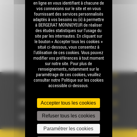
en ligne en vous identifiant à chacune de
vos connexions sur le site et en vous
fournissant des services personnalisés
Écrivez-nous
adaptés à vos besoins ou (ii) à permettre
ENVOYER LA DEMANDE
à BERGERAT MONNOYEUR de réaliser
des études statistiques sur l’usage du
site par les internautes. En cliquant sur
le bouton « Accepter tous les cookies »
situé ci-dessous, vous consentez à
l’utilisation de ces cookies. Vous pouvez
modifier vos préférences à tout moment
sur notre site. Pour plus de
renseignements, notamment sur le
ACCÈS RAPIDE
paramétrage de ces cookies, veuillez
consulter notre Politique sur les cookies
accessible ci-dessous.
ACCÈS RAPIDE
Accepter tous les cookies
ACCÈS RAPIDE
Refuser tous les cookies
ACCÈS RAPIDE
Paramétrer les cookies
PAYS
LANGUE