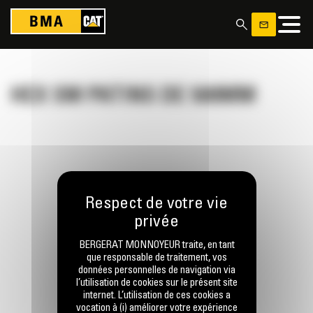
Panneau de gestion des cookies
HEX SM PATINS DE 500MM
RESTONS EN CONTACT
BERGERAT MONNOYEUR traite, en tant
que responsable de traitement, vos
données personnelles de navigation via
l’utilisation de cookies sur le présent site
Appelez-nous
internet. L’utilisation de ces cookies a
0770 555 556
vocation à (i) améliorer votre expérience