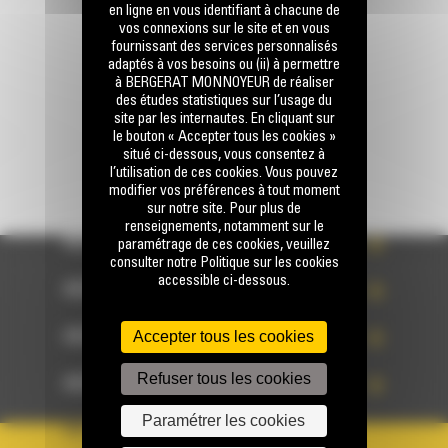
en ligne en vous identifiant à chacune de
vos connexions sur le site et en vous
fournissant des services personnalisés
Écrivez-nous
adaptés à vos besoins ou (ii) à permettre
ENVOYER LA DEMANDE
à BERGERAT MONNOYEUR de réaliser
des études statistiques sur l’usage du
site par les internautes. En cliquant sur
le bouton « Accepter tous les cookies »
situé ci-dessous, vous consentez à
l’utilisation de ces cookies. Vous pouvez
modifier vos préférences à tout moment
sur notre site. Pour plus de
renseignements, notamment sur le
ACCÈS RAPIDE
paramétrage de ces cookies, veuillez
consulter notre Politique sur les cookies
accessible ci-dessous.
ACCÈS RAPIDE
Accepter tous les cookies
ACCÈS RAPIDE
Refuser tous les cookies
ACCÈS RAPIDE
Paramétrer les cookies
PAYS
LANGUE