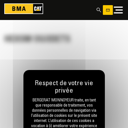
Panneau de gestion des cookies
HEXSM OGODETS
RESTONS EN CONTACT
BERGERAT MONNOYEUR traite, en tant
que responsable de traitement, vos
données personnelles de navigation via
l’utilisation de cookies sur le présent site
Appelez-nous
internet. L’utilisation de ces cookies a
0770 555 556
vocation à (i) améliorer votre expérience