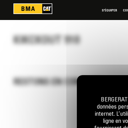
Panneau de gestion des cookies
S'ÉQUIPER
CO
KIKCKOUT 910
RESTONS EN CONTACT
BERGERAT M
données perso
Appelez-
internet. L’ut
0770 555
ligne en v