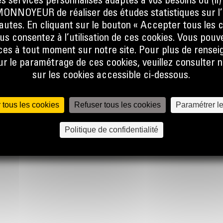
s services personnalisés adaptés à vos besoins ou (ii
NOYEUR de réaliser des études statistiques sur l’
nautes. En cliquant sur le bouton « Accepter tous les c
us consentez à l’utilisation de ces cookies. Vous pouv
es à tout moment sur notre site. Pour plus de rense
 le paramétrage de ces cookies, veuillez consulter n
ACCÈS RAPIDE
ACCÈS RAPIDE
sur les cookies accessible ci-dessous.
Calculator
Financement
BMA Academy
Cat Magazine
 tous les cookies
Refuser tous les cookies
Paramétrer l
Politique de confidentialité
Politique des cookies