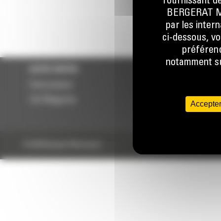
fournissant de
BERGERAT MON
par les inter
ci-dessous, vo
préférenc
notamment sur
ACCÈS RAPIDE
ACCÈS RAPIDE
Financement
Services
Cat Magazine
RSE
Accepter
Contact
© 2024 Bergerat-Monnoyeur