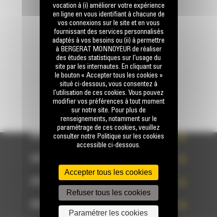
Appelez-nous
vocation à (i) améliorer votre expérience
0770 555 556
en ligne en vous identifiant à chacune de
vos connexions sur le site et en vous
fournissant des services personnalisés
adaptés à vos besoins ou (ii) à permettre
Écrivez-nous
à BERGERAT MONNOYEUR de réaliser
ENVOYER LA DEMANDE
des études statistiques sur l’usage du
site par les internautes. En cliquant sur
le bouton « Accepter tous les cookies »
situé ci-dessous, vous consentez à
l’utilisation de ces cookies. Vous pouvez
modifier vos préférences à tout moment
sur notre site. Pour plus de
renseignements, notamment sur le
paramétrage de ces cookies, veuillez
ACCÈS RAPIDE
consulter notre Politique sur les cookies
accessible ci-dessous.
ACCÈS RAPIDE
Accepter tous les cookies
ACCÈS RAPIDE
Refuser tous les cookies
ACCÈS RAPIDE
Paramétrer les cookies