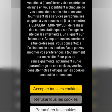
Appelez-nous
vocation à (i) améliorer votre expérience
0770 555 556
en ligne en vous identifiant à chacune de
vos connexions sur le site et en vous
fournissant des services personnalisés
adaptés à vos besoins ou (ii) à permettre
Écrivez-nous
à BERGERAT MONNOYEUR de réaliser
ENVOYER LA DEMANDE
des études statistiques sur l’usage du
site par les internautes. En cliquant sur
le bouton « Accepter tous les cookies »
situé ci-dessous, vous consentez à
l’utilisation de ces cookies. Vous pouvez
modifier vos préférences à tout moment
sur notre site. Pour plus de
renseignements, notamment sur le
paramétrage de ces cookies, veuillez
ACCÈS RAPIDE
consulter notre Politique sur les cookies
accessible ci-dessous.
ACCÈS RAPIDE
Accepter tous les cookies
ACCÈS RAPIDE
Refuser tous les cookies
ACCÈS RAPIDE
Paramétrer les cookies