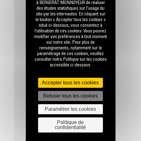
à BERGERAT MONNOYEUR de réaliser
des études statistiques sur l’usage du
site par les internautes. En cliquant sur
le bouton « Accepter tous les cookies »
situé ci-dessous, vous consentez à
l’utilisation de ces cookies. Vous pouvez
modifier vos préférences à tout moment
RESTONS EN CONTACT
sur notre site. Pour plus de
renseignements, notamment sur le
paramétrage de ces cookies, veuillez
consulter notre Politique sur les cookies
accessible ci-dessous.
Accepter tous les cookies
Appelez-nous
0770 555 556
Refuser tous les cookies
Paramétrer les cookies
Écrivez-nous
ENVOYER LA DEMANDE
Politique de
confidentialité