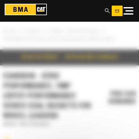
Panneau de gestion des cookies
»
»
»
Accueil
Produits
Charbon - Série Performance
19m³ (25yd³) Performance Series Coal Buckets for Wheel Loaders
DÉTAILS DU PRODUIT
SPÉCIFICATIONS TECHNIQUES
CHARBON - SÉRIE
PERFORMANCE, 19M³
PRIX SUR
(25YD³) PERFORMANCE
DEMANDE
SERIES COAL BUCKETS FOR
WHEEL LOADERS
Charbon - Série Performance