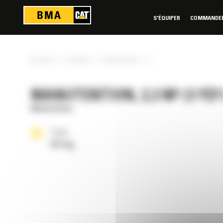
Panneau de gestion des cookies
S'ÉQUIPER
COMMANDER 
»
»
»
Accueil
Produits
Manutention
MANUTENTION, 2,3 M³ (3 YD³
Manutention
Poids
817 kg