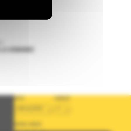
us
 LA DEMANDE
PAYS
LANGUE
BM ALGÉRIE
fr
SUIVEZ-NOUS