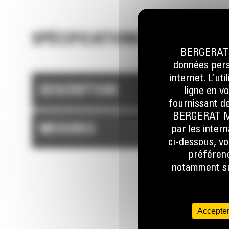
SPÉCIFICATIONS TECHNIQUE
BERGERAT M
données perso
internet. L’ut
DESCRIPTION
ligne en v
fournissant de
BERGERAT MON
MESURES
par les inter
ci-dessous, vo
préférenc
notamment sur
Accepter