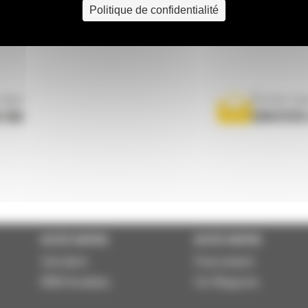
Politique de confidentialité
nous
Écrivez-no
 556
ENVOYER
ACCÈS RAPIDE
ACCÈS RAPIDE
Calculator
Financement
BMA Academy
Cat Magazine