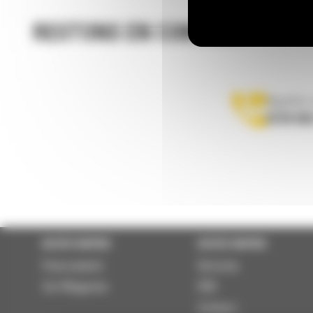
RESTONS EN CONTACT
Appelez-
0770 555
ACCÈS RAPIDE
ACCÈS RAPIDE
Financement
Services
Cat Magazine
RSE
Contact