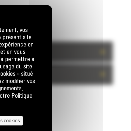
tement, vos
e présent site
e expérience en
+
 et en vous
) à permettre à
usage du site
+
ookies » situé
ez modifier vos
ignements,
otre Politique
es cookies