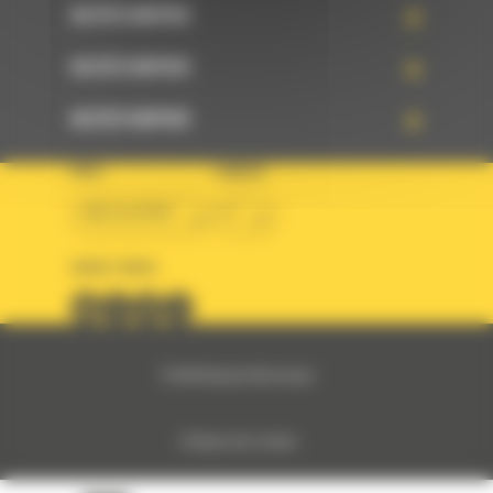
ACCÈS RAPIDE
ACCÈS RAPIDE
ACCÈS RAPIDE
PAYS
LANGUE
BM ALGÉRIE
fr
SUIVEZ-NOUS
© 2024 Bergerat-Monnoyeur
Politique des cookies