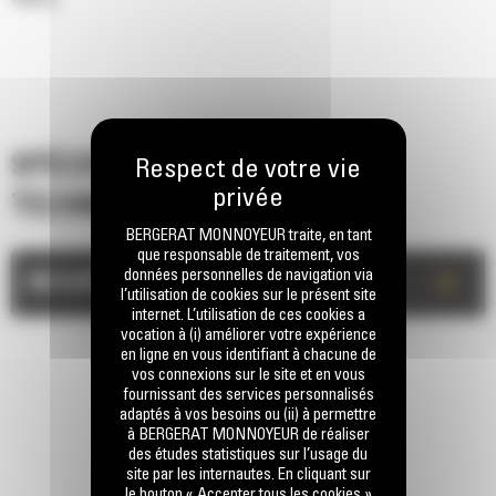
SPÉCIFICATIONS
TECHNIQUES
BERGERAT MONNOYEUR traite, en tant
que responsable de traitement, vos
données personnelles de navigation via
+
MESURES
l’utilisation de cookies sur le présent site
internet. L’utilisation de ces cookies a
vocation à (i) améliorer votre expérience
en ligne en vous identifiant à chacune de
vos connexions sur le site et en vous
fournissant des services personnalisés
adaptés à vos besoins ou (ii) à permettre
à BERGERAT MONNOYEUR de réaliser
des études statistiques sur l’usage du
site par les internautes. En cliquant sur
RESTONS EN CONTACT
le bouton « Accepter tous les cookies »