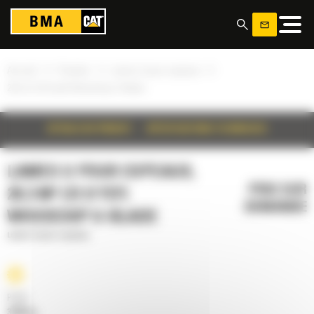
Panneau de gestion des cookies
»
»
»
Accueil
Produits
Lames U pour copeaux
28.3 m³ (37.0 yd³) Woodchip U-Blade
DÉTAILS DU PRODUIT
SPÉCIFICATIONS TECHNIQUES
LAMES U POUR COPEAUX,
PRIX SUR
28.3 M³ (37.0 YD³)
DEMANDE
WOODCHIP U-BLADE
Lames U pour copeaux
Poids
3499 kg