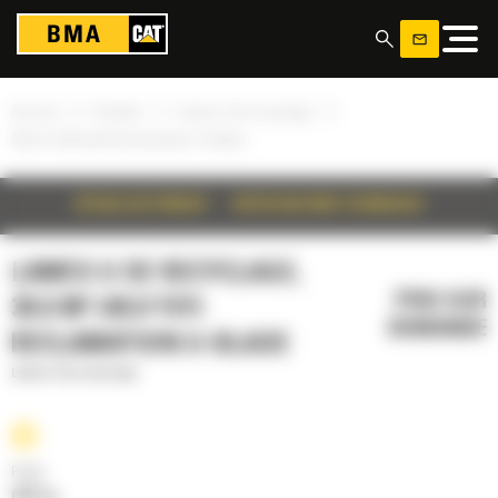
Panneau de gestion des cookies
»
»
»
Accueil
Produits
Lames U de recyclage
30.6 m³ (40.0 yd³) Reclamation U-Blade
DÉTAILS DU PRODUIT
SPÉCIFICATIONS TECHNIQUES
LAMES U DE RECYCLAGE,
PRIX SUR
30.6 M³ (40.0 YD³)
DEMANDE
RECLAMATION U-BLADE
Lames U de recyclage
Poids
6441 kg