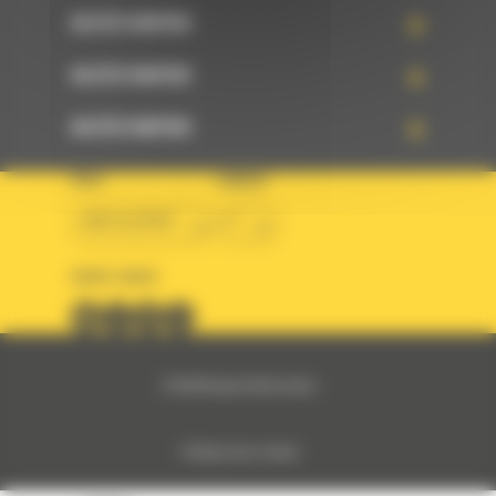
ACCÈS RAPIDE
ACCÈS RAPIDE
ACCÈS RAPIDE
PAYS
LANGUE
BM ALGÉRIE
fr
SUIVEZ-NOUS
© 2024 Bergerat-Monnoyeur
Politique des cookies