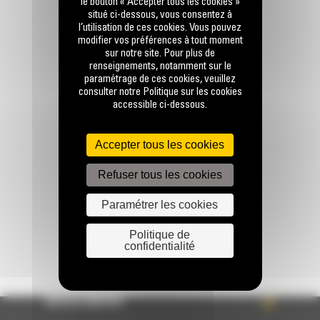
RESTONS EN CONTACT
le bouton « Accepter tous les cookies »
situé ci-dessous, vous consentez à
l’utilisation de ces cookies. Vous pouvez
modifier vos préférences à tout moment
sur notre site. Pour plus de
renseignements, notamment sur le
paramétrage de ces cookies, veuillez
consulter notre Politique sur les cookies
Appelez-nous
accessible ci-dessous.
0770 555 556
Accepter tous les cookies
Écrivez-nous
Refuser tous les cookies
ENVOYER LA DEMANDE
Paramétrer les cookies
Politique de
confidentialité
ACCÈS RAPIDE