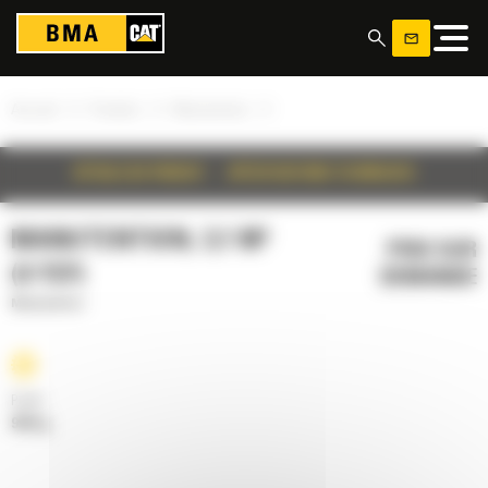
Panneau de gestion des cookies
»
»
»
Accueil
Produits
Manutention
DÉTAILS DU PRODUIT
SPÉCIFICATIONS TECHNIQUES
MANUTENTION, 3,1 M³
PRIX SUR
(4 YD³)
DEMANDE
Manutention
Poids
995 kg