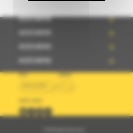
ACCÈS RAPIDE
ACCÈS RAPIDE
ACCÈS RAPIDE
ACCÈS RAPIDE
PAYS
LANGUE
BM ALGÉRIE
fr
SUIVEZ-NOUS
© 2024 Bergerat-Monnoyeur