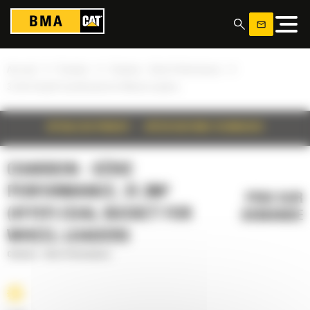
Panneau de gestion des cookies
»
»
»
Accueil
Produits
Charbon - Série Performance
31.3m³ (41yd³) Coal Bucket for Wheel Loaders
DÉTAILS DU PRODUIT
SPÉCIFICATIONS TECHNIQUES
CHARBON - SÉRIE
PERFORMANCE, 31.3M³
PRIX SUR
(41YD³) COAL BUCKET FOR
DEMANDE
WHEEL LOADERS
Charbon - Série Performance