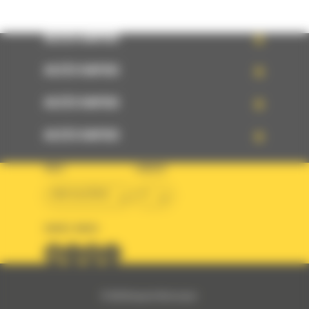
ACCÈS RAPIDE
ACCÈS RAPIDE
ACCÈS RAPIDE
ACCÈS RAPIDE
PAYS
LANGUE
BM ALGÉRIE
fr
SUIVEZ-NOUS
© 2024 Bergerat-Monnoyeur