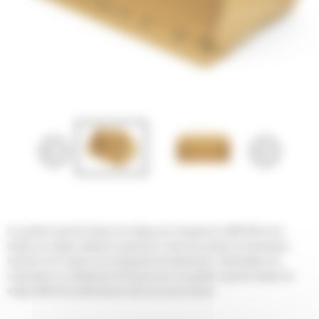
Les godets à grande hauteur de vidage pour chargeuses Cat® offrent une
hauteur de vidage nettement supérieure à celle des godets de manutention
standard. Qu'il s'agisse de chargement de tombereaux, d'alimentation de
compacteurs ou simplement de travail au tas, les godets à grande hauteur de
vidage offrent les performances dont vous avez besoin.