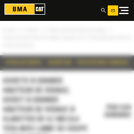
Panneau de gestion des cookies
»
»
»
Accueil
Produits
Godets à grande hauteur de vidage
Godet à grande hauteur de vidage à claveter de 4,1 m3 (5,4 yd3) avec lame de
coupe à boulonner
DÉTAILS DU PRODUIT
DESCRIPTION
SPÉCIFICATIONS TECHNIQUES
GODETS À GRANDE
HAUTEUR DE VIDAGE,
GODET À GRANDE
PRIX SUR
HAUTEUR DE VIDAGE À
DEMANDE
CLAVETER DE 4,1 M3 (5,4
YD3) AVEC LAME DE COUPE