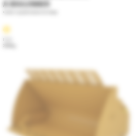
À BOULONNER
Godets à grande hauteur de vidage
Poids
2159 kg