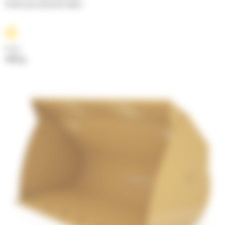
Godets pour matériaux légers
Poids
1497 kg