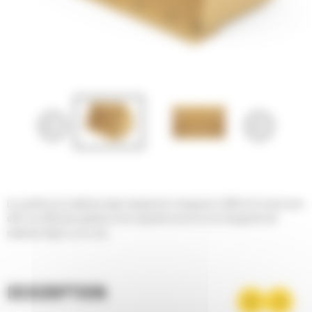
Les godets pour matériaux léger équipant les chargeuses Cat® sont conçus pour
offrir une efficacité optimale et une capacité accrue lors du chargement de
matériaux légers ou en vrac.
DESCRIPTION