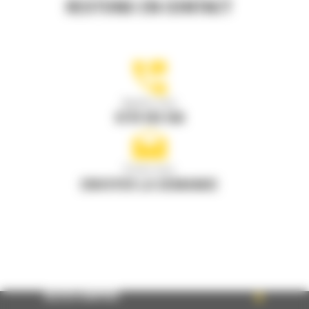
RESTONS EN CONTACT
Appelez-nous
0770 555 556
Écrivez-nous
ENVOYER LA DEMANDE
ACCÈS RAPIDE