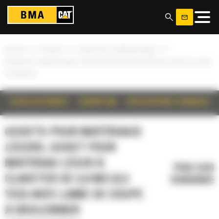
Panneau de gestion des cookies
»
»
»
Accueil
Produits
Godets pour matériaux légers
Godet pour matériau léger à claveter de 5,0 m3 (6,5 yd3) avec lame de coupe
à boulonner
DÉTAILS DU PRODUIT
DESCRIPTION
SPÉCIFICATIONS TECHNIQUES
GODETS POUR MATÉRIAUX
LÉGERS, GODET POUR
MATÉRIAU LÉGER À
PRIX SUR
CLAVETER DE 5,0 M3 (6,5
DEMANDE
YD3) AVEC LAME DE COUPE
À BOULONNER