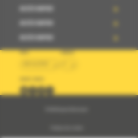
ACCÈS RAPIDE
ACCÈS RAPIDE
ACCÈS RAPIDE
PAYS
LANGUE
BM ALGÉRIE
fr
SUIVEZ-NOUS
© 2024 Bergerat-Monnoyeur
Politique des cookies