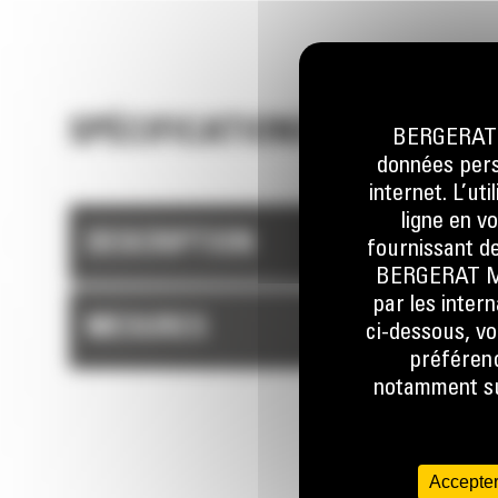
SPÉCIFICATIONS TECHNIQUE
BERGERAT M
données perso
internet. L’ut
ligne en v
DESCRIPTION
fournissant de
BERGERAT MON
par les inter
MESURES
ci-dessous, vo
préférenc
notamment sur
Accepter