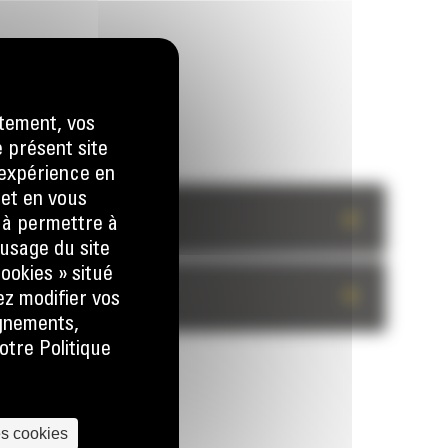
tement, vos
e présent site
e expérience en
 et en vous
+
) à permettre à
usage du site
ookies » situé
+
ez modifier vos
ignements,
otre Politique
es cookies