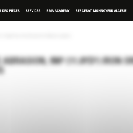
DES PIÈCES
SERVICES
BMA ACADEMY
BERGERAT MONNOYEUR ALGÉRIE
 (11.8yd³) Iron Ore Bucket for Wheel Loaders
ABRASION, 9M³ (11.8YD³) IRON O
S