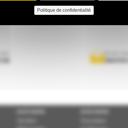
Politique de confidentialité
nous
Écrivez-no
 556
ENVOYER
ACCÈS RAPIDE
ACCÈS RAPIDE
Calculator
Financement