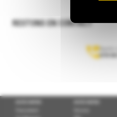
RESTONS EN CONTACT
Appelez-
0770 555
ACCÈS RAPIDE
ACCÈS RAPIDE
Financement
Services