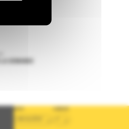
us
 LA DEMANDE
PAYS
LANGUE
BM ALGÉRIE
fr