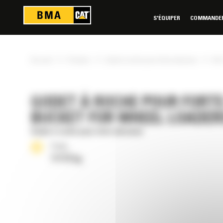
Panneau de gestion des cookies
S'ÉQUIPER
COMMANDER 
»
»
»
Accueil
Produits
Godet à roche pour forte abrasion
9m³
GODET À ROCHE POUR FORTE 
BUCKET FOR WHEEL LOADER
Godet à roche pour forte abrasion
Poids
11172 kg