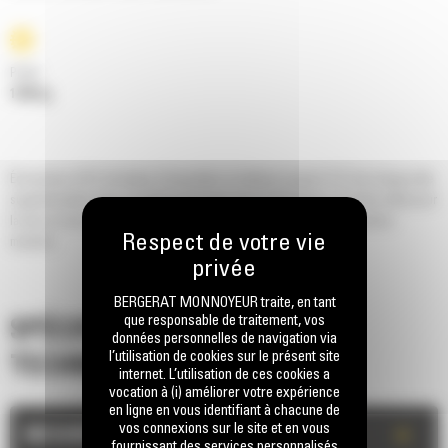
Poids
1448 kg
Économisez 50 % de temps d'excavation et obtenez jusqu'à 15 % de charge utile
supplémentaire avec un godet à fond plat série Performance. Un choix idéal pour
la mise en tas et le chargement de camions, en particulier sur les terrains
meubles.
BERGERAT MONNOYEUR traite, en tant
que responsable de traitement, vos
SPÉCIFICATIONS
données personnelles de navigation via
l’utilisation de cookies sur le présent site
TECHNIQUES
internet. L’utilisation de ces cookies a
vocation à (i) améliorer votre expérience
en ligne en vous identifiant à chacune de
vos connexions sur le site et en vous
+
MESURES
fournissant des services personnalisés