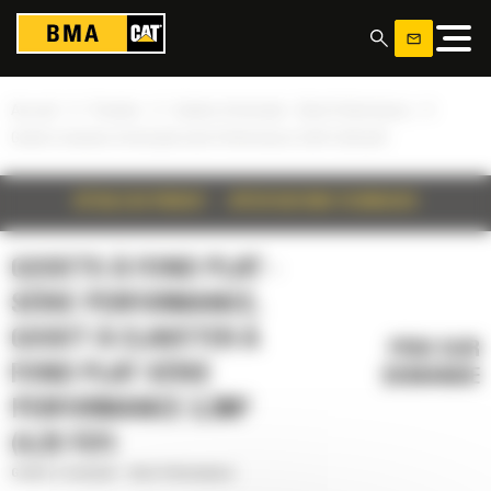
Panneau de gestion des cookies
»
»
»
Accueil
Produits
Godets à fond plat - Série Performance
Godet à claveter à fond plat série Performance 3,3m³ (4,25 yd³)
DÉTAILS DU PRODUIT
SPÉCIFICATIONS TECHNIQUES
GODETS À FOND PLAT -
SÉRIE PERFORMANCE,
GODET À CLAVETER À
PRIX SUR
FOND PLAT SÉRIE
DEMANDE
PERFORMANCE 3,3M³
(4,25 YD³)
Godets à fond plat - Série Performance