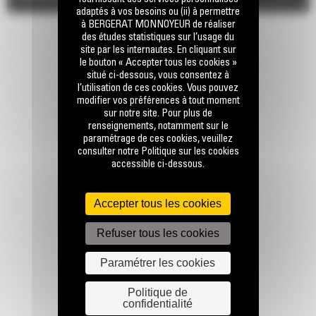
adaptés à vos besoins ou (ii) à permettre
à BERGERAT MONNOYEUR de réaliser
des études statistiques sur l’usage du
site par les internautes. En cliquant sur
le bouton « Accepter tous les cookies »
situé ci-dessous, vous consentez à
l’utilisation de ces cookies. Vous pouvez
modifier vos préférences à tout moment
sur notre site. Pour plus de
RESTONS EN CONTACT
renseignements, notamment sur le
paramétrage de ces cookies, veuillez
consulter notre Politique sur les cookies
accessible ci-dessous.
Accepter tous les cookies
Appelez-nous
Refuser tous les cookies
0770 555 556
Paramétrer les cookies
Écrivez-nous
Politique de
confidentialité
ENVOYER LA DEMANDE