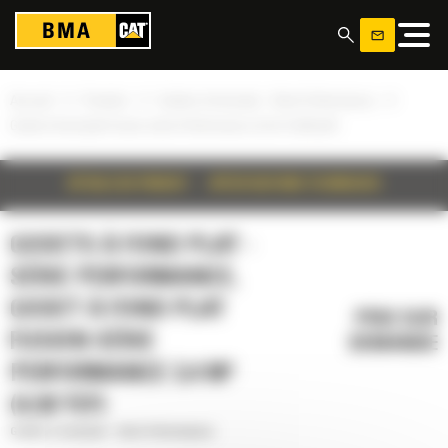
Panneau de gestion des cookies
»
»
»
Accueil
Produits
Godets à fond plat - Série Performance
Godet à fond plat Fusion série Performance 3,4 m³ (4,50 yd³)
DÉTAILS DU PRODUIT
SPÉCIFICATIONS TECHNIQUES
GODETS À FOND PLAT -
SÉRIE PERFORMANCE,
GODET À FOND PLAT
PRIX SUR
FUSION SÉRIE
DEMANDE
PERFORMANCE 3,4 M³
(4,50 YD³)
Godets à fond plat - Série Performance