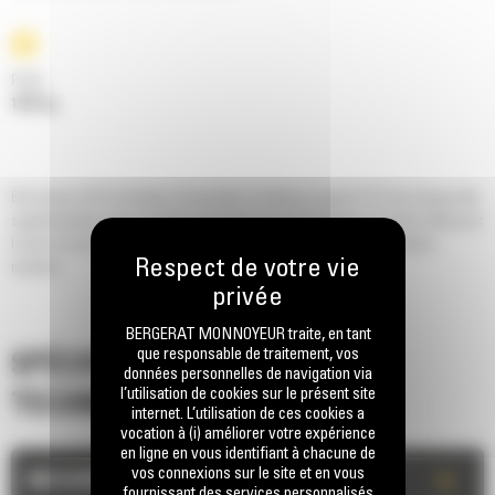
Poids
1547 kg
Économisez 50 % de temps d'excavation et obtenez jusqu'à 15 % de charge utile
supplémentaire avec un godet à fond plat série Performance. Un choix idéal pour
la mise en tas et le chargement de camions, en particulier sur les terrains
meubles.
BERGERAT MONNOYEUR traite, en tant
que responsable de traitement, vos
SPÉCIFICATIONS
données personnelles de navigation via
l’utilisation de cookies sur le présent site
TECHNIQUES
internet. L’utilisation de ces cookies a
vocation à (i) améliorer votre expérience
en ligne en vous identifiant à chacune de
vos connexions sur le site et en vous
+
MESURES
fournissant des services personnalisés