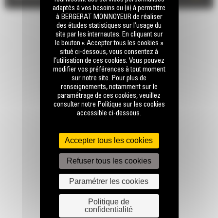
adaptés à vos besoins ou (ii) à permettre
à BERGERAT MONNOYEUR de réaliser
des études statistiques sur l’usage du
site par les internautes. En cliquant sur
le bouton « Accepter tous les cookies »
situé ci-dessous, vous consentez à
l’utilisation de ces cookies. Vous pouvez
modifier vos préférences à tout moment
sur notre site. Pour plus de
RESTONS EN CONTACT
renseignements, notamment sur le
paramétrage de ces cookies, veuillez
consulter notre Politique sur les cookies
accessible ci-dessous.
Accepter tous les cookies
Appelez-nous
Refuser tous les cookies
0770 555 556
Paramétrer les cookies
Écrivez-nous
Politique de
confidentialité
ENVOYER LA DEMANDE