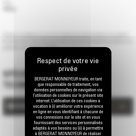
Poids
1453 kg
Chargez les matériaux en vrac plus rapidement et plus facilement. Les godets à
fond plat sont le choix idéal pour la mise en tas et le chargement de camions, en
particulier sur les terrains meubles.
SPÉCIFICATIONS
BERGERAT MONNOYEUR traite, en tant
TECHNIQUES
que responsable de traitement, vos
données personnelles de navigation via
l’utilisation de cookies sur le présent site
internet. L’utilisation de ces cookies a
+
MESURES
vocation à (i) améliorer votre expérience
en ligne en vous identifiant à chacune de
vos connexions sur le site et en vous
fournissant des services personnalisés
adaptés à vos besoins ou (ii) à permettre
à BERGERAT MONNOYEUR de réaliser