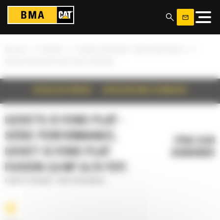
Panneau de gestion des cookies
»
»
»
Accueil
Produits
Godets à fond plat - Série Performance
Godet à fond plat Fusion 3,6 m³ (4,75 yd³)
DÉTAILS DU PRODUIT
SPÉCIFICATIONS TECHNIQUES
GODETS À FOND PLAT -
SÉRIE PERFORMANCE,
PRIX SUR
GODET À FOND PLAT
DEMANDE
FUSION 3,6 M³ (4,75 YD³)
Godets à fond plat - Série Performance