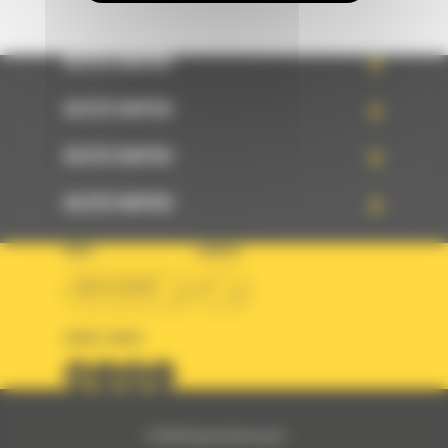
ACCÈS RAPIDE
ACCÈS RAPIDE
ACCÈS RAPIDE
ACCÈS RAPIDE
PAYS
LANGUE
BM ALGÉRIE
fr
SUIVEZ-NOUS
© 2024 Bergerat-Monnoyeur