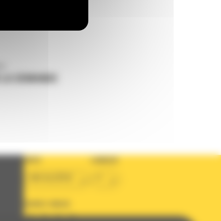
us
 LA DEMANDE
PAYS
LANGUE
BM ALGÉRIE
fr
SUIVEZ-NOUS