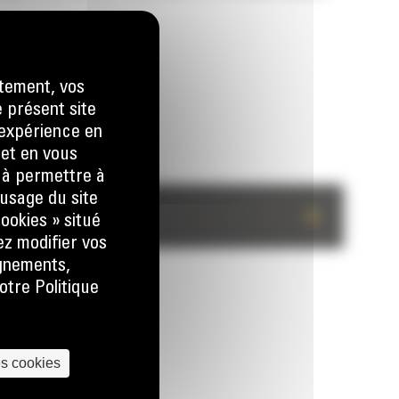
tement, vos
e présent site
e expérience en
 et en vous
) à permettre à
usage du site
+
ookies » situé
ez modifier vos
ignements,
otre Politique
es cookies