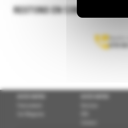
RESTONS EN CONTACT
Appelez-
0770 555
ACCÈS RAPIDE
ACCÈS RAPIDE
Financement
Services
Cat Magazine
RSE
Contact