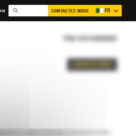
FR
CONTACTEZ-NOUS
RSE
PRIX SUR DEMANDE
CONTACTEZ-NOUS
argement de camions, en particulier sur les terrains meubles.