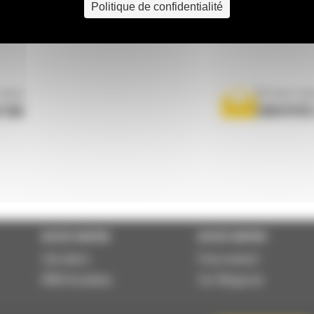
Politique de confidentialité
nous
Écrivez-no
 556
ENVOYER
ACCÈS RAPIDE
ACCÈS RAPIDE
Calculator
Financement
BMA Academy
Cat Magazine