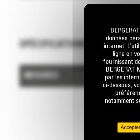
BERGERAT M
données perso
SPÉCIFICATIONS TECHNIQUE
internet. L’ut
ligne en v
fournissant de
BERGERAT MON
MESURES
par les inter
ci-dessous, vo
préférenc
notamment sur
Accepter