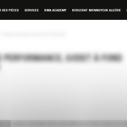
DES PIÈCES
SERVICES
BMA ACADEMY
BERGERAT MONNOYEUR ALGÉRIE
Godet à fond plat Fusion 3,8 m³ (4,97 yd³)
IE PERFORMANCE, GODET À FOND
t. Les godets à fond plat sont le choix idéal pour la mise en tas et le ch