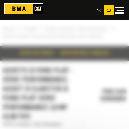
Panneau de gestion des cookies
»
»
»
Accueil
Produits
Godets à fond plat - Série Performance
Godet à claveter à fond plat série Performance 3,8 m³ (5,00 yd³)
DÉTAILS DU PRODUIT
SPÉCIFICATIONS TECHNIQUES
GODETS À FOND PLAT -
SÉRIE PERFORMANCE,
GODET À CLAVETER À
PRIX SUR
FOND PLAT SÉRIE
DEMANDE
PERFORMANCE 3,8 M³
(5,00 YD³)
Godets à fond plat - Série Performance