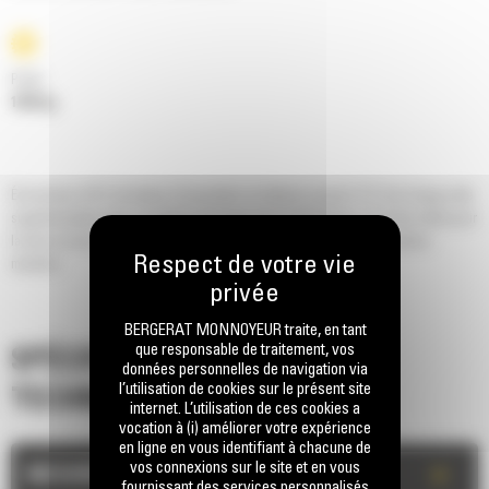
Poids
1839 kg
Économisez 50 % de temps d'excavation et obtenez jusqu'à 15 % de charge utile
supplémentaire avec un godet à fond plat série Performance. Un choix idéal pour
la mise en tas et le chargement de camions, en particulier sur les terrains
meubles.
BERGERAT MONNOYEUR traite, en tant
que responsable de traitement, vos
SPÉCIFICATIONS
données personnelles de navigation via
l’utilisation de cookies sur le présent site
TECHNIQUES
internet. L’utilisation de ces cookies a
vocation à (i) améliorer votre expérience
en ligne en vous identifiant à chacune de
vos connexions sur le site et en vous
+
MESURES
fournissant des services personnalisés