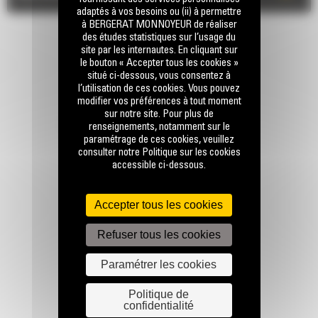
adaptés à vos besoins ou (ii) à permettre
à BERGERAT MONNOYEUR de réaliser
des études statistiques sur l’usage du
site par les internautes. En cliquant sur
le bouton « Accepter tous les cookies »
situé ci-dessous, vous consentez à
l’utilisation de ces cookies. Vous pouvez
modifier vos préférences à tout moment
sur notre site. Pour plus de
RESTONS EN CONTACT
renseignements, notamment sur le
paramétrage de ces cookies, veuillez
consulter notre Politique sur les cookies
accessible ci-dessous.
Accepter tous les cookies
Appelez-nous
Refuser tous les cookies
0770 555 556
Paramétrer les cookies
Écrivez-nous
Politique de
confidentialité
ENVOYER LA DEMANDE