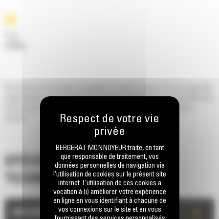
Poids
1726 kg
Économisez 50 % de temps d'excavation et obtenez jusqu'à 15 % de charge utile
supplémentaire avec un godet à fond plat série Performance. Un choix idéal pour
la mise en tas et le chargement de camions, en particulier sur les terrains
meubles.
BERGERAT MONNOYEUR traite, en tant
que responsable de traitement, vos
SPÉCIFICATIONS
données personnelles de navigation via
l’utilisation de cookies sur le présent site
TECHNIQUES
internet. L’utilisation de ces cookies a
vocation à (i) améliorer votre expérience
en ligne en vous identifiant à chacune de
vos connexions sur le site et en vous
+
MESURES
fournissant des services personnalisés