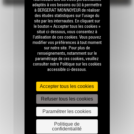
adaptés à vos besoins ou (ii) à permettre
à BERGERAT MONNOYEUR de réaliser
des études statistiques sur l’usage du
site par les internautes. En cliquant sur
le bouton « Accepter tous les cookies »
situé ci-dessous, vous consentez à
l’utilisation de ces cookies. Vous pouvez
modifier vos préférences à tout moment
sur notre site. Pour plus de
RESTONS EN CONTACT
renseignements, notamment sur le
paramétrage de ces cookies, veuillez
consulter notre Politique sur les cookies
accessible ci-dessous.
Accepter tous les cookies
Appelez-nous
Refuser tous les cookies
0770 555 556
Paramétrer les cookies
Écrivez-nous
Politique de
confidentialité
ENVOYER LA DEMANDE