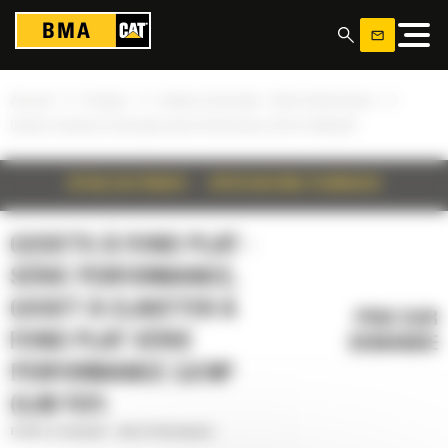
Panneau de gestion des cookies
»
»
»
Accueil
Produits
Godets à fond plat - Série Performance
Godet à claveter à fond plat série Performance 3,8 m³ (5,00 yd³)
DÉTAILS DU PRODUIT
SPÉCIFICATIONS TECHNIQUES
GODETS À FOND PLAT -
SÉRIE PERFORMANCE,
GODET À CLAVETER À
PRIX SUR
FOND PLAT SÉRIE
DEMANDE
PERFORMANCE 3,8 M³
(5,00 YD³)
Godets à fond plat - Série Performance