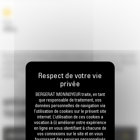
Poids
2228 kg
Économisez 50 % de temps d'excavation et obtenez jusqu'à 15 % de charge utile
supplémentaire avec un godet à fond plat série Performance. Un choix idéal pour
la mise en tas et le chargement de camions, en particulier sur les terrains
meubles.
BERGERAT MONNOYEUR traite, en tant
que responsable de traitement, vos
SPÉCIFICATIONS
données personnelles de navigation via
l’utilisation de cookies sur le présent site
TECHNIQUES
internet. L’utilisation de ces cookies a
vocation à (i) améliorer votre expérience
en ligne en vous identifiant à chacune de
vos connexions sur le site et en vous
+
MESURES
fournissant des services personnalisés