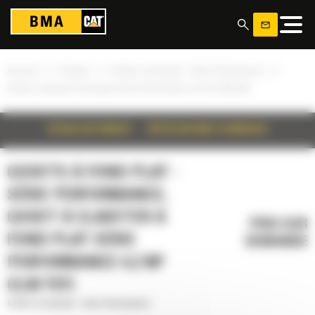
Panneau de gestion des cookies
»
»
»
Accueil
Produits
Godets à fond plat - Série Performance
Godet à claveter à fond plat série Performance 4,2 m³ (5,50 yd³)
DÉTAILS DU PRODUIT
SPÉCIFICATIONS TECHNIQUES
GODETS À FOND PLAT -
SÉRIE PERFORMANCE,
GODET À CLAVETER À
PRIX SUR
FOND PLAT SÉRIE
DEMANDE
PERFORMANCE 4,2 M³
(5,50 YD³)
Godets à fond plat - Série Performance