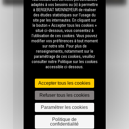
adaptés à vos besoins ou (ii) à permettre
à BERGERAT MONNOYEUR de réaliser
des études statistiques sur l’usage du
site par les internautes. En cliquant sur
le bouton « Accepter tous les cookies »
situé ci-dessous, vous consentez à
l’utilisation de ces cookies. Vous pouvez
modifier vos préférences à tout moment
sur notre site. Pour plus de
RESTONS EN CONTACT
renseignements, notamment sur le
paramétrage de ces cookies, veuillez
consulter notre Politique sur les cookies
accessible ci-dessous.
Accepter tous les cookies
Appelez-nous
Refuser tous les cookies
0770 555 556
Paramétrer les cookies
Écrivez-nous
Politique de
confidentialité
ENVOYER LA DEMANDE