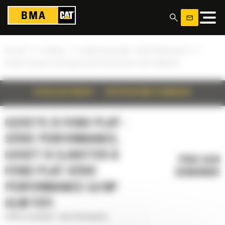
Panneau de gestion des cookies
»
»
»
Accueil
Produits
Godets à fond plat - Série Performance
Godet à claveter à fond plat série Performance 4,6 m³ (6,00 yd³)
DÉTAILS DU PRODUIT
SPÉCIFICATIONS TECHNIQUES
GODETS À FOND PLAT -
SÉRIE PERFORMANCE,
GODET À CLAVETER À
PRIX SUR
FOND PLAT SÉRIE
DEMANDE
PERFORMANCE 4,6 M³
(6,00 YD³)
Godets à fond plat - Série Performance