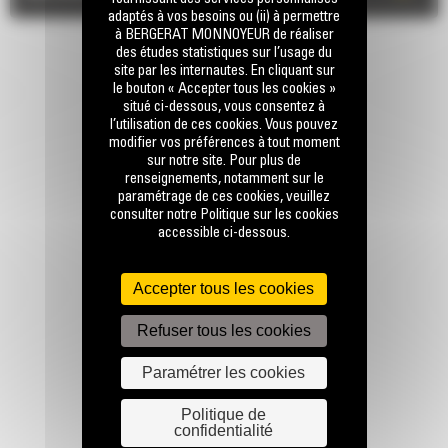
adaptés à vos besoins ou (ii) à permettre
à BERGERAT MONNOYEUR de réaliser
des études statistiques sur l’usage du
site par les internautes. En cliquant sur
le bouton « Accepter tous les cookies »
situé ci-dessous, vous consentez à
l’utilisation de ces cookies. Vous pouvez
modifier vos préférences à tout moment
sur notre site. Pour plus de
RESTONS EN CONTACT
renseignements, notamment sur le
paramétrage de ces cookies, veuillez
consulter notre Politique sur les cookies
accessible ci-dessous.
Accepter tous les cookies
Appelez-nous
Refuser tous les cookies
0770 555 556
Paramétrer les cookies
Écrivez-nous
Politique de
confidentialité
ENVOYER LA DEMANDE