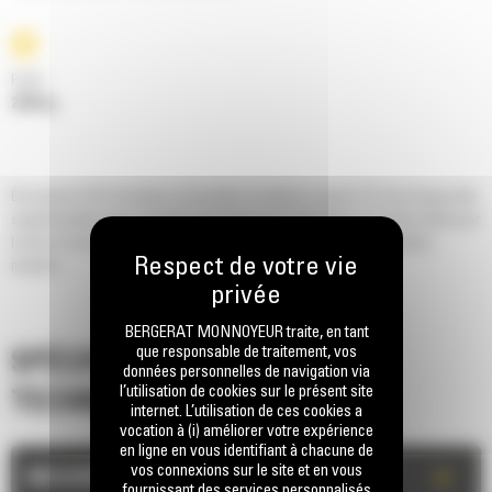
Poids
2259 kg
Économisez 50 % de temps d'excavation et obtenez jusqu'à 15 % de charge utile
supplémentaire avec un godet à fond plat série Performance. Un choix idéal pour
la mise en tas et le chargement de camions, en particulier sur les terrains
meubles.
BERGERAT MONNOYEUR traite, en tant
que responsable de traitement, vos
SPÉCIFICATIONS
données personnelles de navigation via
l’utilisation de cookies sur le présent site
TECHNIQUES
internet. L’utilisation de ces cookies a
vocation à (i) améliorer votre expérience
en ligne en vous identifiant à chacune de
vos connexions sur le site et en vous
+
MESURES
fournissant des services personnalisés