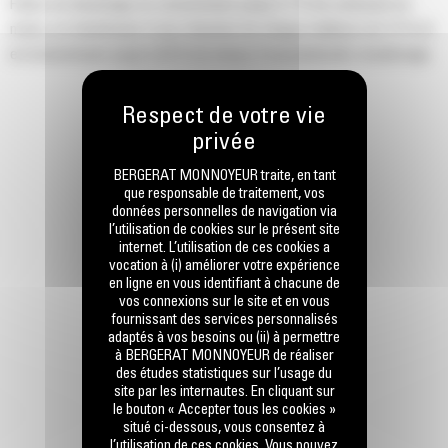
Faites-en davantage en consommant jusqu'à 7 % de carburant en
moins, en bénéficiant d'une rétention de charge meilleure de 15 % et
en économisant jusqu'à 50 % de temps d'excavation/de remplissage.
BERGERAT MONNOYEUR traite, en tant
que responsable de traitement, vos
données personnelles de navigation via
l’utilisation de cookies sur le présent site
internet. L’utilisation de ces cookies a
vocation à (i) améliorer votre expérience
en ligne en vous identifiant à chacune de
vos connexions sur le site et en vous
fournissant des services personnalisés
adaptés à vos besoins ou (ii) à permettre
à BERGERAT MONNOYEUR de réaliser
des études statistiques sur l’usage du
site par les internautes. En cliquant sur
le bouton « Accepter tous les cookies »
situé ci-dessous, vous consentez à
l’utilisation de ces cookies. Vous pouvez