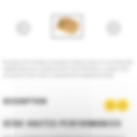
Économisez 50 % de temps d'excavation et obtenez jusqu'à 15 % de charge utile
supplémentaire avec un godet normal GP série Performance. Le meilleur choix
qui soit pour la mise en tas, le creusement et le chargement en place.
DESCRIPTION
SÉRIE HAUTES PERFORMANCES