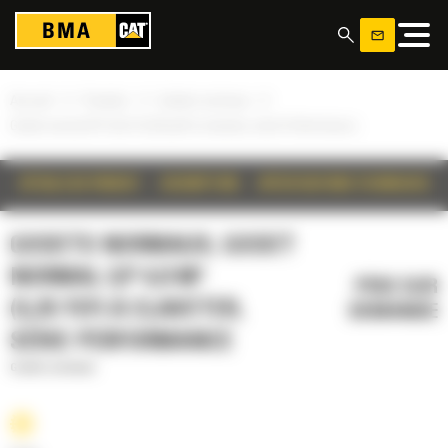
Panneau de gestion des cookies
»
»
»
Accueil
Produits
Godets normaux
Godet normal GP 4,0 m³ (5,25 yd³) à claveter, série Performance
DÉTAILS DU PRODUIT
DESCRIPTION
SPÉCIFICATIONS TECHNIQUES
GODETS NORMAUX, GODET
NORMAL GP 4,0 M³
PRIX SUR
(5,25 YD³) À CLAVETER,
DEMANDE
SÉRIE PERFORMANCE
Godets normaux