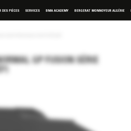
DES PIÈCES
SERVICES
BMA ACADEMY
BERGERAT MONNOYEUR ALGÉRIE
on série Performance 4,4 m³ (5,75 yd³)
ORMAL GP FUSION SÉRIE
³)