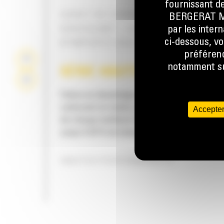
fournissant de
GODET DE CURAGE DE FOSSÉS
BERGERAT MON
BASCULANT – APPLICATION DE CU
par les inter
ci-dessous, vo
N'IMPORTE QUEL ANGLE
préférenc
notamment sur
SÉRIE HAUTES PERFORMA
Faites-en davantage en consommant jusqu'à
carburant en moins, en bénéficiant d'une rét
Accepter
de charge meilleure de 15 % et en économis
jusqu'à 50 % de temps d'excavation/de rempl
HAUTES PERFORMANCES