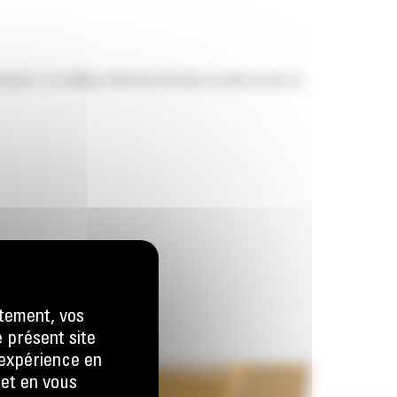
ce. Le meilleur choix qui soit pour la mise en tas, le
tement, vos
e présent site
e expérience en
 et en vous