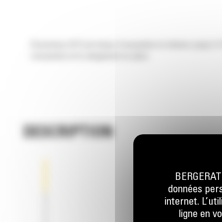
Économisez 50 % de temps d'excavation et obtenez jusqu'à 15 %
creusement et le chargement en place.
DESCRIPTION
BERGERAT M
données perso
internet. L’ut
ligne en v