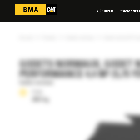
Panneau de gestion des cookies
S'ÉQUIPER
COMMANDER 
»
»
»
Accueil
Produits
Godets normaux
Godet normal GP Fusi
GODETS NORMAUX, GODET N
PERFORMANCE 4,4 M³ (5,75 YD
Godets normaux
Poids
2057 kg