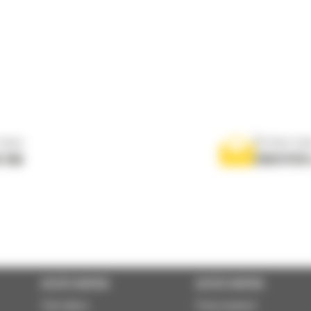
nous
Écrivez-no
 556
ENVOYER
ACCÈS RAPIDE
ACCÈS RAPIDE
Calculator
Financement