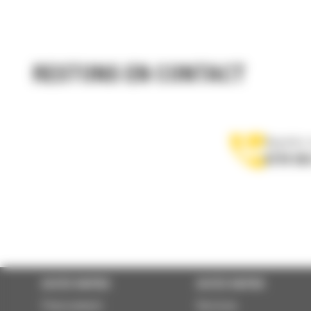
RESTONS EN CONTACT
Appelez-
0770 555
ACCÈS RAPIDE
ACCÈS RAPIDE
Financement
Services