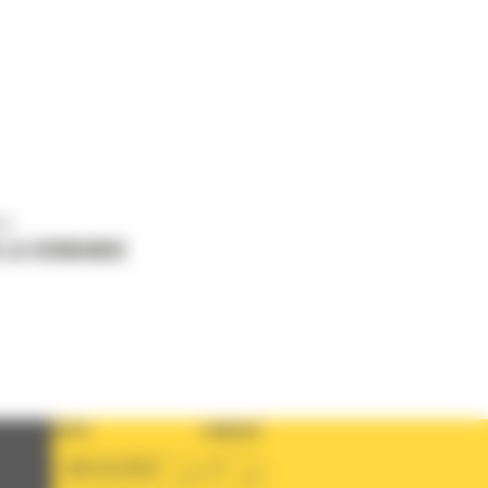
us
 LA DEMANDE
PAYS
LANGUE
BM ALGÉRIE
fr