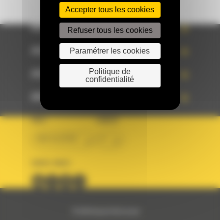
Accepter tous les cookies
ACCÈS RAPIDE
Refuser tous les cookies
Paramétrer les cookies
ACCÈS RAPIDE
Politique de
ACCÈS RAPIDE
confidentialité
ACCÈS RAPIDE
PAYS
LANGUE
BM ALGÉRIE
fr
SUIVEZ-NOUS
© 2024 Bergerat-Monnoyeur