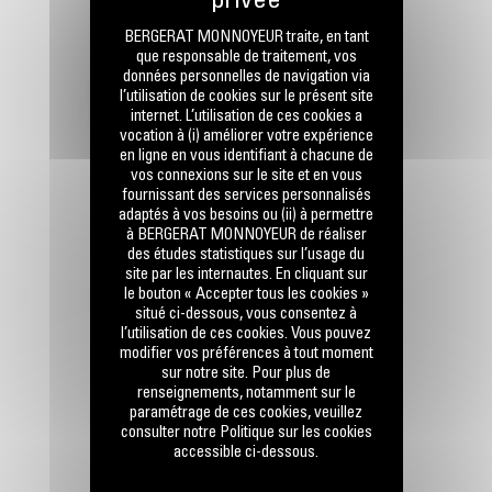
BERGERAT MONNOYEUR traite, en tant
que responsable de traitement, vos
données personnelles de navigation via
RESTONS EN CONTACT
l’utilisation de cookies sur le présent site
internet. L’utilisation de ces cookies a
vocation à (i) améliorer votre expérience
en ligne en vous identifiant à chacune de
vos connexions sur le site et en vous
fournissant des services personnalisés
adaptés à vos besoins ou (ii) à permettre
à BERGERAT MONNOYEUR de réaliser
Appelez-nous
des études statistiques sur l’usage du
0770 555 556
site par les internautes. En cliquant sur
le bouton « Accepter tous les cookies »
situé ci-dessous, vous consentez à
l’utilisation de ces cookies. Vous pouvez
modifier vos préférences à tout moment
Écrivez-nous
sur notre site. Pour plus de
ENVOYER LA DEMANDE
renseignements, notamment sur le
paramétrage de ces cookies, veuillez
consulter notre Politique sur les cookies
accessible ci-dessous.