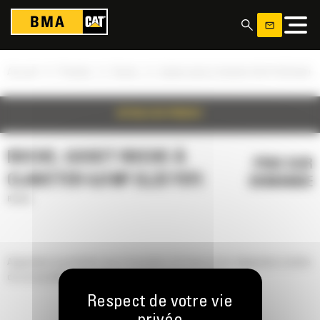
Panneau de gestion des cookies
»
»
»
Accueil
Produits
Roche
Godet roche à claveter 4,0 m³ (5,23 yd³)
DÉTAILS DU PRODUIT
ROCHE, GODET ROCHE À
PRIX SUR
CLAVETER 4,0 M³ (5,23 YD³)
DEMANDE
Roche
Augmentez la production pour l'excavation et la mise en tas. Augmentez la durée
de vie et profitez d'une assistance d'envergure mondiale.